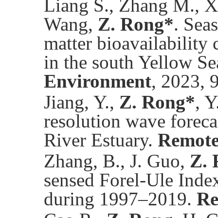
Liang S., Zhang M., X.
Wang,
Z. Rong*
. Sea
matter bioavailability
in the south Yellow S
Environment
, 2023, 
Jiang, Y.,
Z. Rong*
, 
resolution wave foreca
River Estuary.
Remote
Zhang, B., J. Guo,
Z.
sensed Forel-Ule Inde
during 1997–2019.
Re