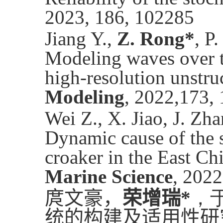
2023, 186, 102285
Jiang Y.,
Z. Rong*
, P
Modeling waves over t
high-resolution unst
Modeling
, 2022,173,
Wei Z., X. Jiao, J. Zh
Dynamic cause of the 
croaker in the East Ch
Marine Science
, 2022
庹文豪，
荣增瑞
*
，
统的构建及适用性研