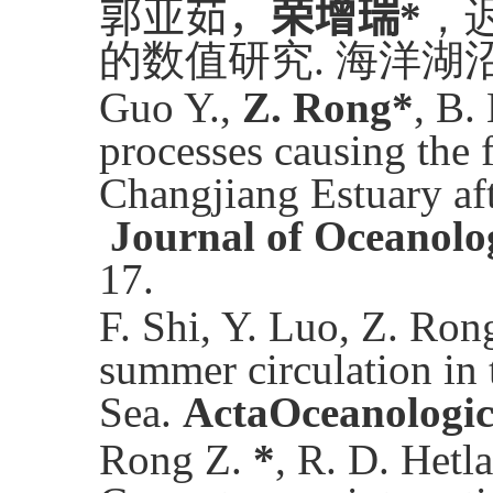
郭亚茹，
荣增瑞
*
，
的数值研究
.
海洋湖
Guo Y.,
Z. Rong*
, B.
processes causing the 
Changjiang Estuary a
Journal of Oceanol
17.
F. Shi, Y. Luo,
Z. Rong
summer circulation in
Sea.
ActaOceanologic
Rong Z.
*
, R. D. Het