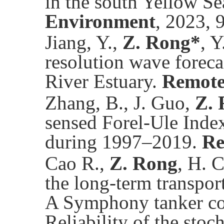
in the south Yellow S
Environment
, 2023, 
Jiang, Y.,
Z. Rong*
, 
resolution wave foreca
River Estuary.
Remote
Zhang, B., J. Guo,
Z.
sensed Forel-Ule Inde
during 1997–2019.
Re
Cao R.,
Z. Rong
, H. 
the long-term transport
A Symphony tanker col
Reliability of the stoc