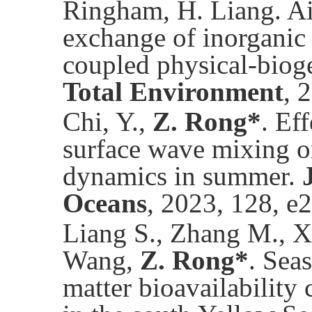
Ringham, H. Liang. Ai
exchange of inorganic 
coupled physical-bio
Total Environment
, 
Chi, Y.,
Z. Rong*
. Ef
surface wave mixing o
dynamics in summer.
Oceans
, 2023, 128, 
Liang S., Zhang M., X.
Wang,
Z. Rong*
. Sea
matter bioavailability