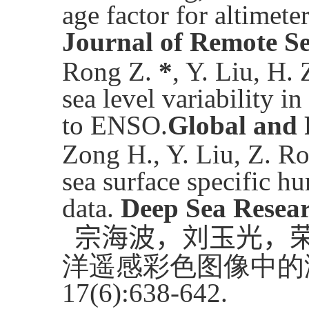
age factor for altimete
Journal of Remote S
Rong Z.
*
, Y. Liu, H.
sea level variability i
to ENSO.
Global and 
Zong H., Y. Liu,
Z. Ro
sea surface specific h
data.
Deep Sea Resear
宗海波，刘玉光，
洋遥感彩色图像中的
17(6):638-642.