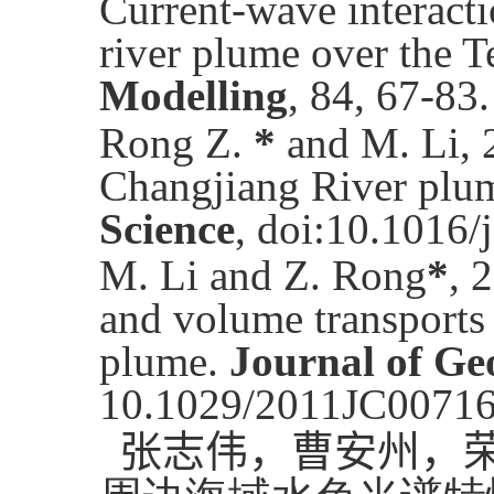
Current-wave interacti
river plume over the T
Modelling
, 84, 67-83.
Rong Z.
*
and M. Li, 2
Changjiang River plu
Science
, doi:10.1016/
M. Li and
Z. Rong
*
, 
and volume transports
plume.
Journal of Ge
10.1029/2011JC00716
张志伟，曹安州，