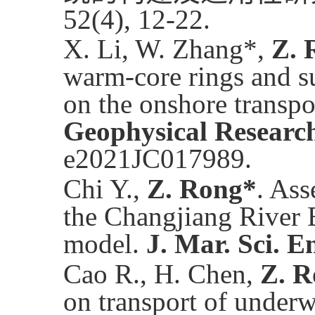
52(4), 12-22.
X. Li, W. Zhang*,
Z. 
warm-core rings and s
on the onshore transpo
Geophysical Researc
e2021JC017989.
Chi Y.,
Z. Rong*
. Ass
the Changjiang River 
model.
J. Mar. Sci. E
Cao R., H. Chen,
Z. R
on transport of underwa