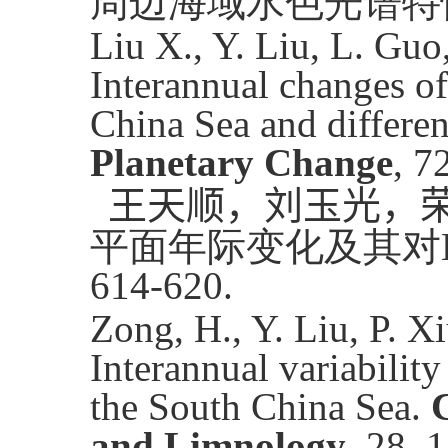
周边海域水色光谱特
Liu X., Y. Liu, L. Guo
Interannual changes of 
China Sea and differe
Planetary Change
, 7
王天顺，刘玉光，
平面年际变化及其对
614-620.
Zong, H., Y. Liu, P. X
Interannual variability
the South China Sea.
and Limnology
, 28, 