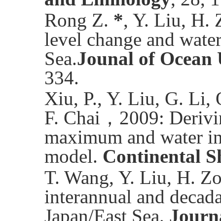
Rong Z.
*
, Y. Liu, H.
level change and wate
Sea.
Jounal of Ocean 
334.
Xiu, P., Y. Liu, G. Li,
F. Chai
，
2009: Derivi
maximum and water inhe
model.
Continental S
T. Wang, Y. Liu, H. Z
interannual and decadal
Japan/East Sea.
Journ