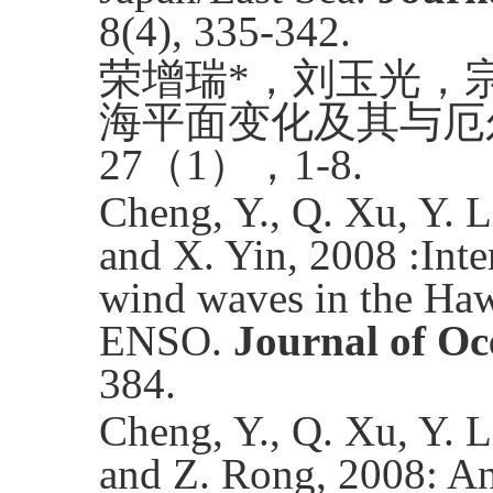
8(4), 335-342.
荣增瑞
*
，刘玉光，
海平面变化及其与厄
27
（
1
），
1-8.
Cheng, Y., Q. Xu, Y. L
and X. Yin, 2008 :Inte
wind waves in the Hawa
ENSO.
Journal of Oc
384.
Cheng, Y., Q. Xu, Y. L
and
Z. Rong, 2008: An