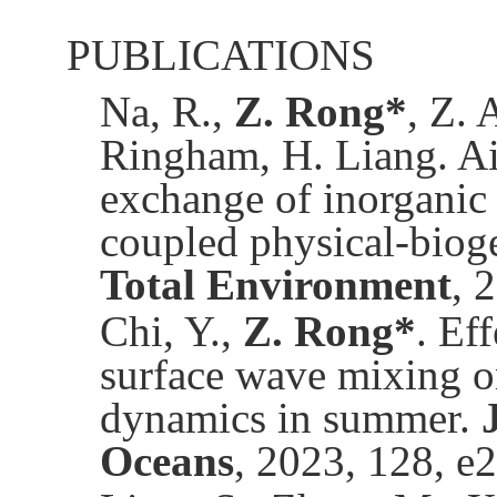
PUBLICATIONS
Na, R.,
Z. Rong*
, Z. 
Ringham, H. Liang. Ai
exchange of inorganic 
coupled physical-bio
Total Environment
, 
Chi, Y.,
Z. Rong*
. Ef
surface wave mixing o
dynamics in summer.
Oceans
, 2023, 128, 