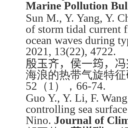
Marine Pollution Bul
Sun M., Y. Yang, Y. Ch
of storm tidal current 
ocean waves during t
2021, 13(22), 4722.
殷玉齐，侯一筠，冯
海浪的热带气旋特征
52
（
1
），
66-74.
Guo Y., Y. Li, F. Wang
controlling sea surfac
Nino.
Journal of Cli