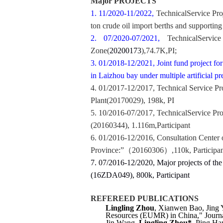
Major PROJECTS
1. 11/2020-11/2022,
Technical
Service Pro
ton crude oil import berths and supporting 
2. 07/2020-07/2021,
Technical
Service
Zone(
20200173
),74.7K,PI;
3. 01/2018-12/2021, Joint fund project for
in Laizhou bay under multiple artificial p
4. 01/2017-12/2017,
Technical Service Pr
P
lant
(20170029), 198k, PI
5.
10/2016-07/2017,
Technical
Service Pro
(20160344), 1.116m,
Participant
6.
01/2016-12/2016, Consultation Center 
Province:
”
（
20160306
）
,
110k,
Participa
7.
07/2016-12/2020, Major projects of the
(16ZDA049), 800k, Participant
REFEREED PUBLICATIONS
Lingling Zhou
, Xianwen Bao, Jing 
Resources (EUMR) in China," Journa
Jin Wang,
Lingling Zhou
*
, Ping Ha