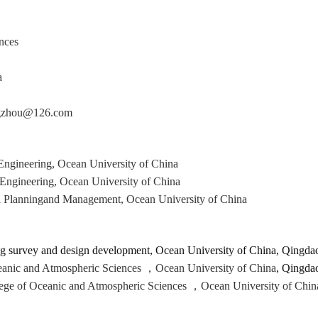
nces
a
ingzhou@126.com
Engineering, Ocean University of China
Engineering, Ocean University of China
l P
lanning
and
M
anagement
, Ocean University of China
g survey and design development
, Ocean University of China, Qingda
ceanic and Atmospheric Sciences
，
Ocean University of China
, Qingda
lege of Oceanic and Atmospheric Sciences
，
Ocean University of Chin