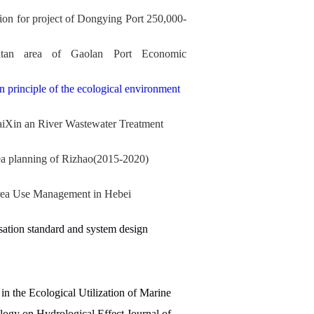
tion for project of Dongying Port 250,000-
 Xitan area of Gaolan Port Economic
n principle of the ecological environment
ai
Xin an
R
iver
W
astewater
T
reatment
ea planning
of Rizhao(2015-2020)
rea
U
se
M
anagement
in Hebei
ation standard and system design
n the Ecological Utilization of Marine
logy on Hydrological Effect
.
Journal of