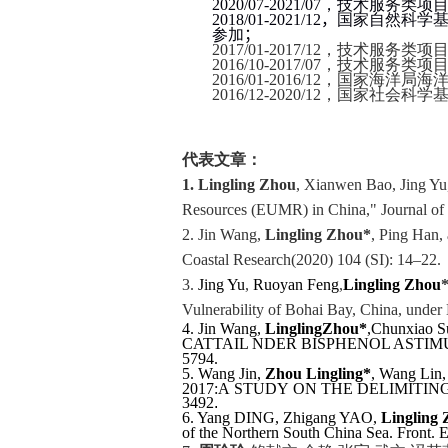
2020/07-2021/07
，技术服务类项目
2018/01-2021/12
，
国家自然科学
参加
；
2017/01-2017/12
，技术服务类项
2016/10-2017/07
，技术服务类项
2016/01-2016/12
，国家海洋局海
2016/12-2020/12
，国家社会科学
代表文章：
1. Lingling Zhou
, Xianwen Bao, Jing Yu,
Resources (EUMR) in China," Journal of 
2. Jin Wang,
Lingling Zhou
*
, Ping Han,
Coastal Research(2020) 104 (SI): 14–22.
3.
Jing Yu
,
Ruoyan Feng
,
Lingling Zhou
Vulnerability of Bohai Bay, China, under
4. Jin Wang,
Lingling
Zhou*
,
Chunxiao S
CATTAIL
NDER BISPHENOL A
STIM
5794
.
5.
Wang Jin,
Zhou Lingling*
, Wang Lin,
2017:A STUDY ON THE DELIMITING 
3492
.
6.
Yang DING, Zhigang YAO,
Lingling
of the Northern South China Sea. Front. E