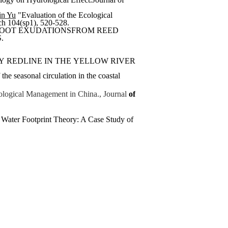
in Yu
"Evaluation of the Ecological
rch 104(sp1), 520-528
.
ROOT EXUDATIONS
FROM REED
S
.
INE IN THE YELLOW RIVER DELTA NATURE RESERVE. Fresen
seasonal circulation in the coastal
ological Management in China., Journal
of
 Water Footprint Theory: A Case Study of