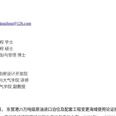
glingzhou@126.com
程 学士
程 硕士
划与管理 博士
程勘察设计开发院
与大气学院 讲师
大气学院
副教授
， 东营港
25
万吨级原油进口泊位及配套工程变更海域使用论证