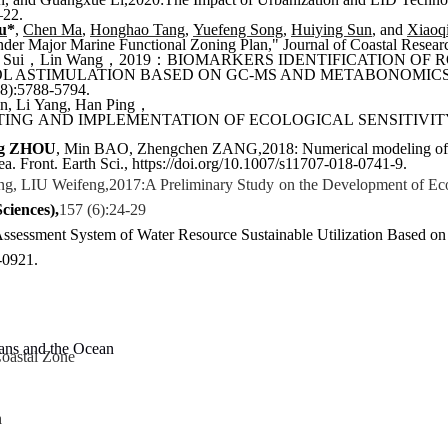
–22.
u
*
,
Chen Ma
,
Honghao Tang
,
Yuefeng Song
,
Huiying Sun
, and
Xiaoq
under Major Marine Functional Zoning Plan," Journal of Coastal Resea
，
，
：
 Sui
Lin Wang
2019
BIOMARKERS IDENTIFICATION OF 
L A
STIMULATION BASED ON GC-MS AND METABONOMIC
(8):5788-5794
.
，
n, Li Yang, Han Ping
ING AND IMPLEMENTATION OF ECOLOGICAL SENSITIVITY REDL
ng ZHOU
, Min BAO, Zhengchen ZANG,2018: Numerical modeling of the 
a. Front. Earth Sci., https://doi.org/10.1007/s11707-018-0741-9.
ng
,
LIU Weifeng
,2017:A Preliminary Study on the Development of Ec
Sciences),
157 (6):24-29
Assessment System of Water Resource Sustainable Utilization Based on
-0921.
ns and the Ocean
Coastal Zone
n