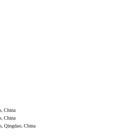
o, China
o, China
a
, Qingdao, China