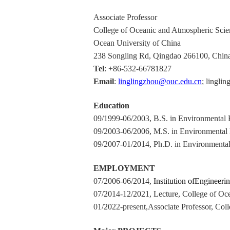
Associate Professor
College of Oceanic and Atmospheric Scie
Ocean University of China
238 Songling Rd, Qingdao 266100, Chin
Tel
: +86-532-66781827
Email
:
linglingzhou
@ouc.edu.cn
; lingl
Education
09/1999-06/2003, B.S. in Environmental 
09/2003-06/2006, M.S. in Environmental 
09/2007-01/2014, Ph.D. in Environmenta
EMPLOYMENT
07/200
6
-06
/201
4,
Institution of
Engineerin
07/2014-
12/2021
, Lecture, College of O
0
1
/20
22-present
,
Associate Professor
, Col