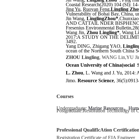
Coastal Research(2020) 104 (SI): 14
Jing Yu
,
Ruoyan Feng
,
Lingling Zho
Vulnerability of Bohai Bay, China, 
Jin Wang,
Lingling
Zhou*
,
Chunxiao
AND CATTAIL
NDER BISPHENO
Fresenius Environmental Bulletin,
28
Wang Jin,
Zhou Lingling*
, Wang Li
2017:A STUDY ON THE DELIMIT
3492
.
Yang DING, Zhigang YAO,
Lingli
ocean of the Northern South China Se
ZHOU Lingling
,
WANG Lin
,
YU Ji
Ocean University of Chin
a(social 
L. Zhou
, L. W
ang and
J. Y
u
, 2014: 
Jimo.
Resource
Science
, 36(5):0913
C
ourses
Undergraduate:
Marine Resources
，
Huma
Postgraduate:
Restoration Technology of 
Professional QualifIcAtion Certificatio
Registration Certificate of EIA Engineer