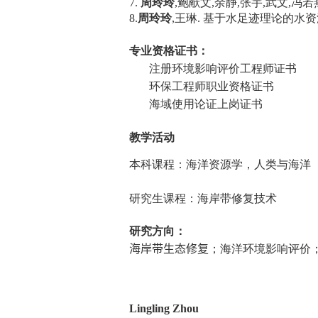
7.
周玲玲
,
鲍献文
,
余静
,
张宇
,
武文
,
冯若
8.
周玲玲
,
王琳
.
基于水足迹理论的水资
专业资
格证书
：
注册环境影响评价工程师证书
环保工程师职业资格证书
海域使用论证上岗证书
教学活动
本科课程：海洋资源学，人类与海洋
研究生课程：海岸带修复技术
研究
方向
：
海岸带生态修复
；海洋环境影响评价
L
ingl
ing Z
ho
u