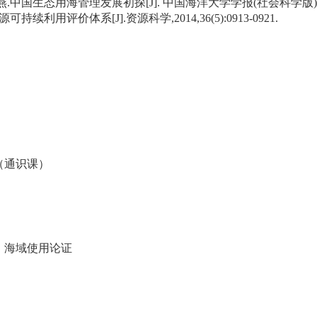
燕
.
中国生态用海管理发展初探
[J].
中国海洋大学学报
(
社会科学版
源可持续利用评价体系
[J].
资源科学
,2014,36(5):0913-0921
.
（通识课）
；海域使用论证