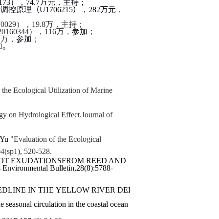
173
），
74.7
万元，主持；
和调控原理
（
U1706215
）
，
282
万元，
70029
），
19.8
万，主持；
20160344
），
116
万，
参加
；
1
万，
参加
；
加
。
he Ecological Utilization of Marine
gy on Hydrological Effect
.
Journal of
 Yu
"Evaluation of the Ecological
04(sp1), 520-528
.
OOT EXUDATIONS
FROM REED AND
 Environmental Bulletin,
28(8):5788-
 IN THE YELLOW RIVER DELTA NATURE RESERVE. Fresenius 
asonal circulation in the coastal ocean