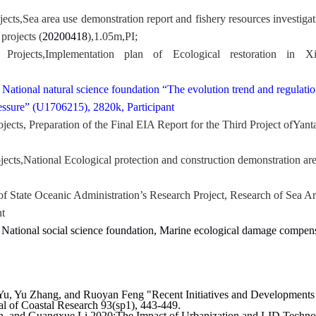
jects
,Sea area use demonstration report and fishery resources investiga
projects (
20200418
),1.05m,PI;
 Projects
,Implementation plan of Ecological restoration in
 National natural science foundation “The evolution trend and regulatio
ressure” (U1706215), 2820k, Participant
ojects
,
P
reparation of the Final EIA Report for
the T
hird
P
roject of
Yant
jects
,
N
ational Ecological protection and construction demonstration ar
of State Oceanic Administration
’
s R
esearch
P
roject
,
Research of S
ea
A
nt
 National social science foundation
,
Marine ecological damage compens
Yu, Yu Zhang, and Ruoyan Feng "Recent Initiatives and Developments i
l of Coastal Research 93(sp1), 443-449
.
n, and Guangxue Li
,2020:
The Impact of Urbanization and LID Techno