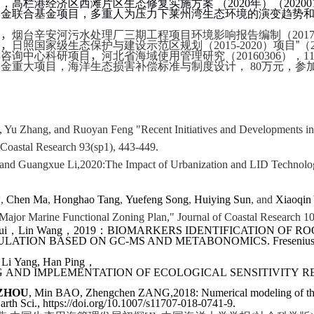
，高栏港经济区西滩片区生态修复实施方案 （
2020
年）（
20200
基金联合基金项目，多重人为压力下莱州湾生态环境的演变趋势
目
，
烟台辛安河污水处理厂三期工程项目环境影响报告编制（
201
目
，
日照国家级生态保护与建设示范区规划（
2015-2020
）项目”（
洋咨询中心科研项目
，
河北省海域使用管理研究（
20160306
），
1
基金重大项目，海洋生态损害补偿标准与制度设计，
80
万元，参
 Yu Zhang, and Ruoyan Feng "Recent Initiatives and Developments in t
Coastal Research 93(sp1), 443-449
.
 and Guangxue Li
,2020:
The Impact of Urbanization and LID Technolo
*
,
Chen Ma
,
Honghao Tang
,
Yuefeng Song
,
Huiying Sun
, and
Xiaoqin
 Major Marine Functional Zoning Plan," Journal of Coastal Research 1
，
，
：
ui
Lin Wang
2019
BIOMARKERS IDENTIFICATION OF R
ULATION BASED ON GC-MS AND METABONOMICS
.
Fresenius
，
 Li Yang, Han Ping
AND IMPLEMENTATION OF ECOLOGICAL SENSITIVITY REDLINE
 ZHOU
, Min BAO, Zhengchen ZANG,2018: Numerical modeling of the se
arth Sci., https://doi.org/10.1007/s11707-018-0741-9.