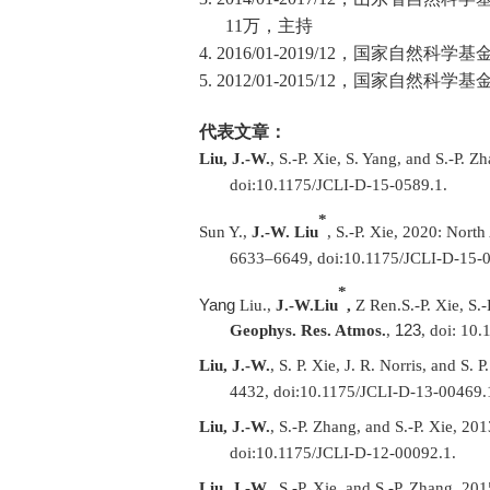
11
万，主持
4.
2016/01-2019/12
，国家自然科学基
5.
2012/01-2015/12
，国家自然科学基
代表文章：
Liu, J.-W.
, S.-P. Xie, S. Yang, and S.-P. 
doi:10.1175/JCLI-D-15-0589.1.
*
Sun Y.,
J.-W. Liu
, S.-P. Xie, 2020: North
6633–6649, doi:10.1175/JCLI-D-15-0
*
Yang
Liu.,
J.-W.
Liu
,
Z Ren.
S.-P. Xie, S.
123
Geophys. Res. Atmos.
,
, doi: 10
Liu, J.-W.
, S. P. Xie, J. R. Norris, and S
4432, doi:10.1175/JCLI-D-13-00469.
Liu, J.-W.
, S.-P. Zhang, and S.-P. Xie, 2
doi:10.1175/JCLI-D-12-00092.1.
Liu, J.-W.
, S.-P. Xie, and S.-P. Zhang, 20