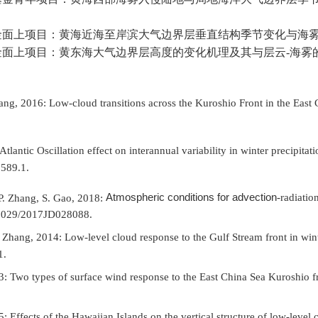
金面上项目：黄海近海至岸滨大气边界层垂直结构季节变化与海
金面上项目：黄东海大气边界层高度的变化机理及其与层云
-
海雾
Zhang, 2016: Low-cloud transitions across the Kuroshio Front in the East
 Atlantic Oscillation effect on interannual variability in winter precipita
589.1.
Atmospheric conditions for advection
-P. Zhang, S. Gao, 2018:
‐
radiatio
.1029/2017JD028088.
. P. Zhang, 2014: Low-level cloud response to the Gulf Stream front in 
1.
013: Two types of surface wind response to the East China Sea Kuroshio f
15: Effects of the Hawaiian Islands on the vertical structure of low-lev