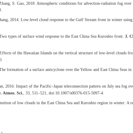
 Zhang, S. Gao, 2018: Atmospheric conditions for advection‐radiation fog over
8.
. Zhang, 2014: Low-level cloud response to the Gulf Stream front in winter us
 Two types of surface wind response to the East China Sea Kuroshio front.
J. C
 Effects of the Hawaiian Islands on the vertical structure of low-level clouds
0.
 The formation of a surface anticyclone over the Yellow and East China Seas in
n, 2016: Impact of the Pacific–Japan teleconnection pattern on July sea fog ov
. Atmos. Sci.
, 33, 511–521, doi:10.1007/s00376-015-5097-4.
nsition of low clouds in the East China Sea and Kuroshio region in winter: A 