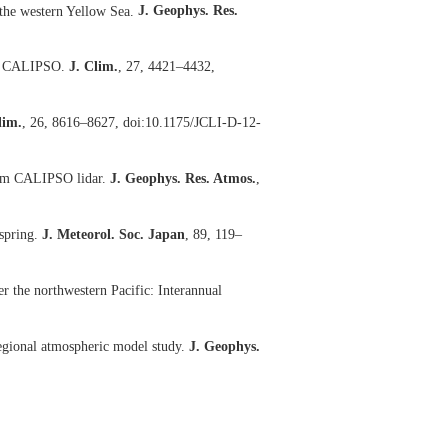
 the western Yellow Sea.
J. Geophys. Res.
ing CALIPSO.
J. Clim.
, 27, 4421–4432,
lim.
, 26, 8616–8627, doi:10.1175/JCLI-D-12-
 from CALIPSO lidar.
J. Geophys. Res. Atmos.
,
 spring.
J. Meteorol. Soc. Japan
, 89, 119–
er the northwestern Pacific: Interannual
regional atmospheric model study.
J. Geophys.