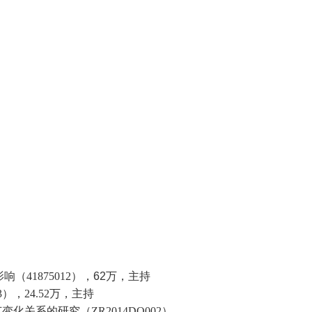
影响
（
41875012
），
62
万，主持
3
），
24.52
万，主持
节变化关系的研究（
ZR2014DQ002
），