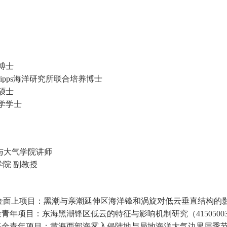
博士
ipps
海洋研究所
联合培养博士
硕士
学
学士
与大气学院
讲师
学院 副教授
金
面上项目
：
黑潮与亲潮延伸区海洋锋和涡旋对低云垂直结构的
金青年项目：东海黑潮锋区低云的特征与影响机制研究（
4150500
基金青年项目：黄海西部海雾入侵陆地与局地海洋大气边界层季