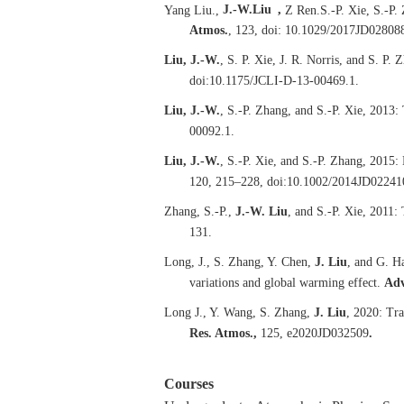
*
Yang Liu.,
J.-W.
Liu
,
Z Ren.
S.-P. Xie, S.-P.
Atmos.
, 123, doi: 10.1029/2017JD02808
Liu, J.-W.
, S. P. Xie, J. R. Norris, and S. P
doi:10.1175/JCLI-D-13-00469.1.
Liu, J.-W.
, S.-P. Zhang, and S.-P. Xie, 2013:
00092.1.
Liu, J.-W.
, S.-P. Xie, and S.-P. Zhang, 2015:
120, 215–228, doi:10.1002/2014JD02241
Zhang, S.-P.,
J.-W. Liu
, and S.-P. Xie, 2011:
131.
Long, J., S. Zhang, Y. Chen,
J. Liu
, and G. Ha
variations and global warming effect.
Adv
Long J., Y. Wang, S. Zhang,
J. Liu
, 2020: Tra
Res. Atmos.,
125, e2020JD032509
.
Courses