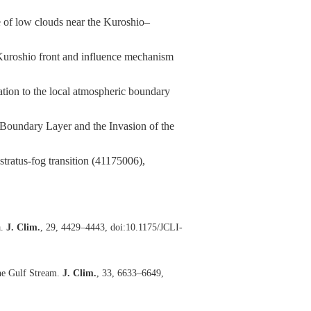
e of low clouds near the Kuroshio–
 Kuroshio front and influence mechanism
lation to the local atmospheric boundary
e Boundary Layer and the Invasion of the
stratus-fog transition (41175006),
a.
J. Clim.
, 29, 4429–4443, doi:10.1175/JCLI-
 the Gulf Stream.
J. Clim.
, 33, 6633–6649,