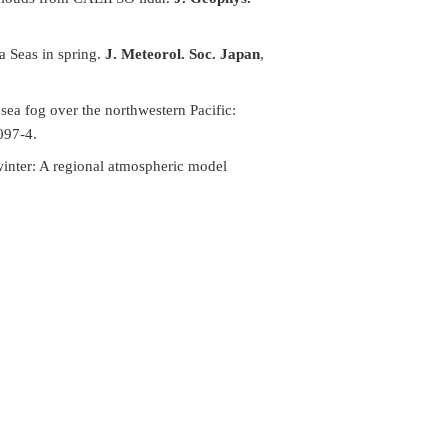
a Seas in spring.
J. Meteorol. Soc. Japan
,
sea fog over the northwestern Pacific:
097-4.
winter: A regional atmospheric model