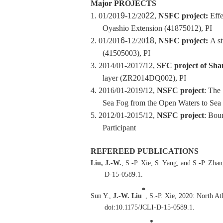
Major PROJECTS
1.
01/201
9
-12/20
22
,
NSFC project:
Effe
Oyashio Extension (41875012), PI
2.
01/201
6
-12/20
18
,
NSFC project:
A st
(41505003), PI
3.
2014/01-2017/12,
SFC project of Sh
layer (ZR2014DQ002), PI
4.
2016/01-2019/12,
NSFC project
: The
Sea Fog from the Open Waters to Sea 
5.
2012/01-2015/12,
NSFC project
: Boun
Participant
REFEREED PUBLICATIONS
Liu, J.-W.
, S.-P. Xie, S. Yang, and S.-P. Zha
D-15-0589.1.
*
Sun Y.,
J.-W. Liu
, S.-P. Xie, 2020: North Atl
doi:10.1175/JCLI-D-15-0589.1.