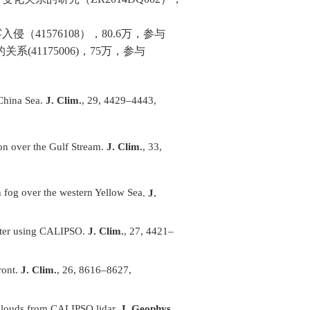
雾入侵（
41576108
），
80.6
万，参与
的关系
(41175006)
，
75
万，参与
 China Sea.
J. Clim.
, 29, 4429–4443,
tion over the Gulf Stream.
J. Clim.
, 33,
n fog over the western Yellow Sea
.
J.
winter using CALIPSO.
J. Clim.
, 27, 4421–
ront.
J. Clim.
, 26, 8616–8627,
el clouds from CALIPSO lidar.
J. Geophys.