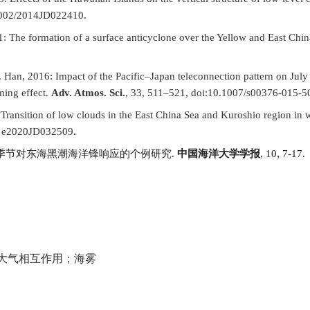
1002/2014JD022410.
11: The formation of a surface anticyclone over the Yellow and East Chin
. Han, 2016: Impact of the Pacific–Japan teleconnection pattern on July 
ming effect.
Adv. Atmos. Sci.
, 33, 511–521, doi:10.1007/s00376-015-5
 Transition of low clouds in the East China Sea and Kuroshio region in 
, e2020JD032509
.
,
季节对东海黑潮海洋锋响应的个例研究
.
中国海洋大学学报
, 10
7-17.
大气相互作用；海雾