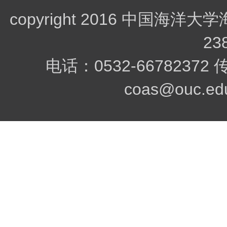
copyright 2016 中
23
电话：0532-66782372
coas@ouc.edu