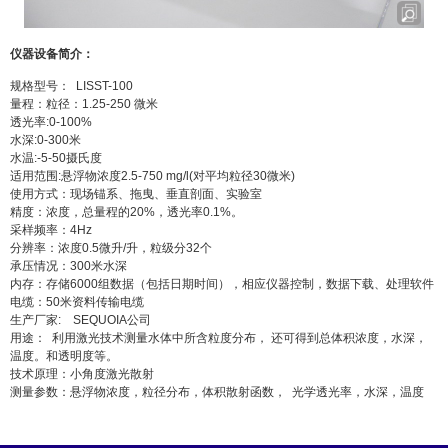
仪器设备简介：
规格型号： LISST-100
量程：粒径：1.25-250 微米
透光率:0-100%
水深:0-300米
水温:-5-50摄氏度
适用范围:悬浮物浓度2.5-750 mg/l(对平均粒径30微米)
使用方式：现场锚系、拖曳、垂直剖面、实验室
精度：浓度，总量程的20%，透光率0.1%。
采样频率：4Hz
分辨率：浓度0.5微升/升，粒级分32个
承压情况：300米水深
内存：存储6000组数据（包括日期时间），相应仪器控制，数据下载、处理软件
电缆：50米资料传输电缆
生产厂家: SEQUOIA公司
用途： 利用激光技术测量水体中所含粒度分布， 还可得到总体积浓度，水深，
温度。和透明度等。
技术原理：小角度激光散射
测量参数：悬浮物浓度，粒径分布，体积散射函数， 光学透光率，水深，温度