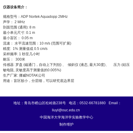
仪器设备简介：
规格型号：ADP Nortek Aquadopp 2MHz
声学： 2 MHz
剖面范围 (通用): 8 m
最小单元尺寸: 0.1 m
最小盲区： 0.05 m
流速： 水平流速范围：10 m/s (范围可扩展)
精度: 1% 测量值或 0.5 cm/s
采样频率: 1 秒至几小时
耐压： 300米
传感器: 罗盘 (磁通门，自动上下判别) 、 倾斜仪 (液态, 最大30度)、 压力 (硅压
敏电阻, 灵敏度高于测量值的0.005%)
生产厂家: 挪威NOTAK公司
用途：盲区较小，分层细，可以研究底边界层
地址：青岛市崂山区松岭路238号
电话：0532-66781880
Email：
liuyl@ouc.edu.cn
中国海洋大学海洋学实验教学中心
制作维护