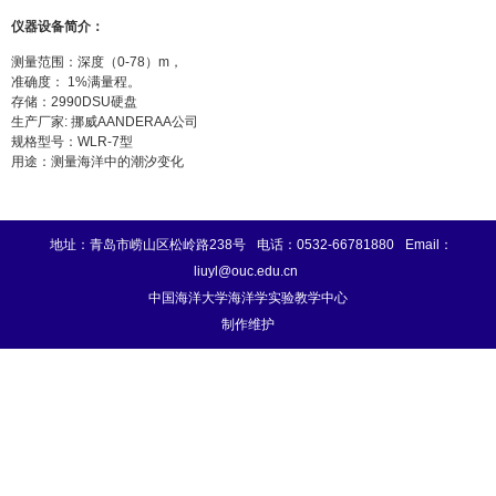
仪器设备简介：
测量范围：深度（0-78）m，
准确度： 1%满量程。
存储：2990DSU硬盘
生产厂家: 挪威AANDERAA公司
规格型号：WLR-7型
用途：测量海洋中的潮汐变化
地址：青岛市崂山区松岭路238号
电话：0532-66781880
Email：
liuyl@ouc.edu.cn
中国海洋大学海洋学实验教学中心
制作维护