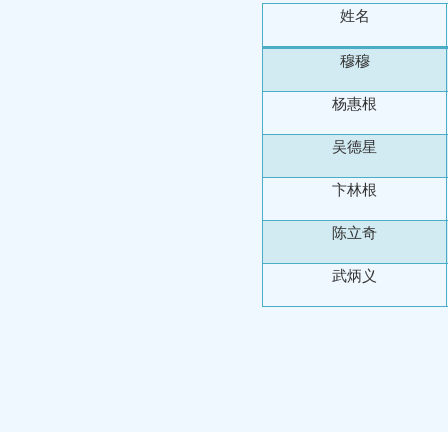
姓名
穆穆
杨惠根
吴德星
卞林根
陈立奇
武炳义