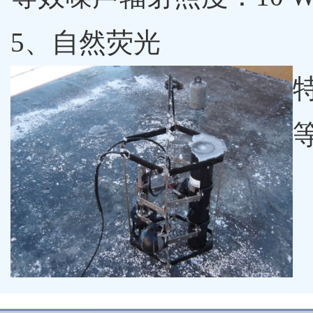
5、自然荧光
特
等