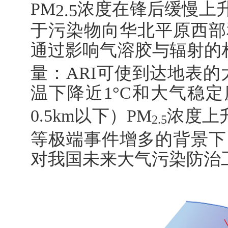
PM
浓度在锋后缓慢上
2.5
于污染物向华北平原西部
通过影响气溶胶与辐射的
量：
ARI
可使到达地表的
温下降近
1°C
和大气稳定
0.5km
以下）
PM
浓度上
2.5
等极端事件增多的背景下
对我国未来大气污染防治