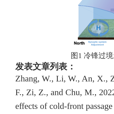
图
1
冷锋过境
发表文章列表：
Zhang, W., Li, W., An, X., Z
F., Zi, Z., and Chu, M., 202
effects of cold-front passage