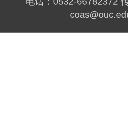
电话：0532-66782372
coas@ouc.edu