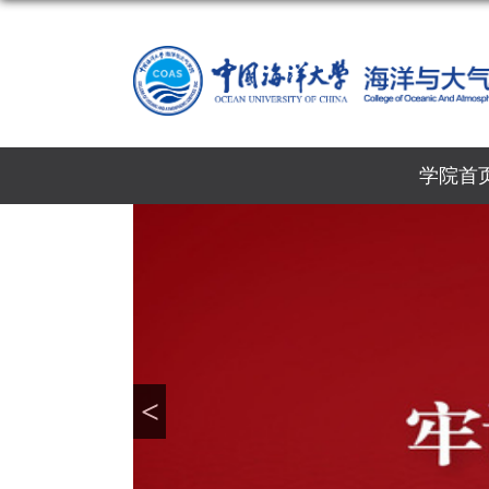
学院首
<