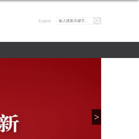
English
>