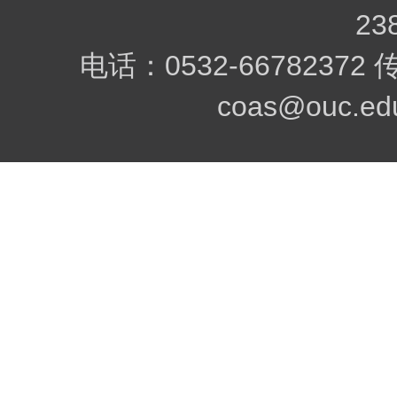
23
电话：0532-66782372
coas@ouc.edu