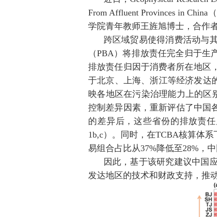
From Affluent Provinces in China
（
学院青年教师王旌旭博士，合作
跨区域贸易使得消费活动与
（
PBA
）将排放责任完全归于生
排放责任归因于消费者所在地区
于北京、上海、浙江等经济发达
映各地区在污染治理能力上的区
控制差异因素，重新评估了中国
的差异后，这些省份的排放责任
1b,c
）。同时，在
TCBA
核算体系
易组合占比从
37%
降低至
28%
，中
因此，基于该研究建议中国
发达地区的技术和财政支持，推