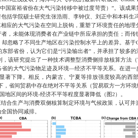
中国富裕省份在大气污染转移中被过度苛责）”。该成果
者包括学院硕士研究生张浩雨、李钟仪、刘正中和本科生
其相应的大气污染在空间上脱钩，重塑了环境责任的地理
产者，未能体现消费者在产业链中所应承担的责任；而传
，却忽略了不同生产地区在污染控制水平上的差异。基于
的东部省份，认为它们是“污染输出者”，并承担了较多的
别，该研究提出了一种技术调整型消费侧排放核算方法（
各省的大气污染物足迹及环境—经济不平等关系。在进一
显著下降。相反，内蒙古、宁夏等排放强度较高的西
下，省间贸易中存在绝对不平等关系（贸易双方一方环境
国地区间的环境
-
经济不平等程度显著降低（图
2
）。
应结合生产与消费双侧核算制定环境与气候政策，认可并
动全国协同减排。