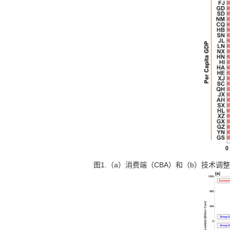
1.
a
CBA
b
图
（
）消费端（
）和（
）技术调整