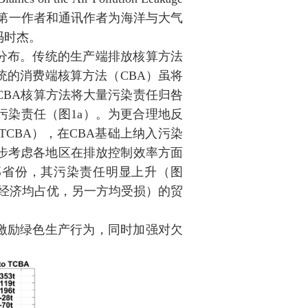
第一作者和通讯作者为海洋与大气
冯时杰。
分布。传统的生产端排放核算方法
统的消费端核算方法（
CBA
）虽将
CBA
核算方法将大量污染责任归咎
污染责任（图
1a
）。为更合理地反
TCBA
），在
CBA
基础上纳入污染
步考虑各地区在排放控制效率方面
部省份，其污染责任明显上升（图
经济均占优，另一方均受损）的贸
激励绿色生产行为，同时加强对欠