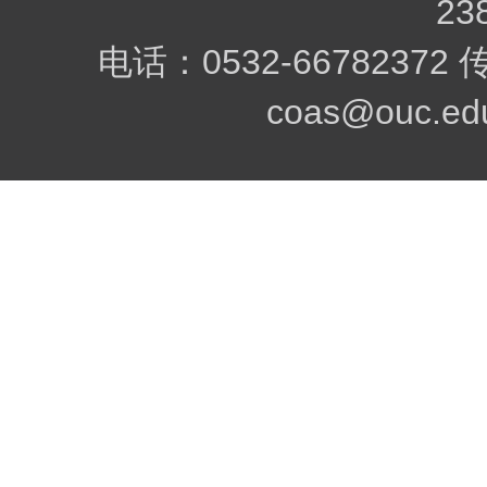
23
电话：0532-66782372
coas@ouc.edu