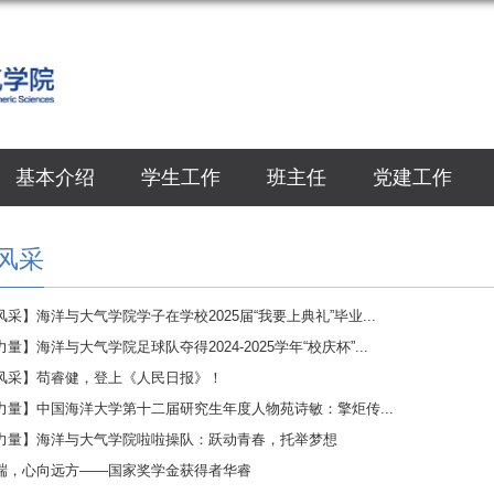
基本介绍
学生工作
班主任
党建工作
风采
采】海洋与大气学院学子在学校2025届“我要上典礼”毕业...
量】海洋与大气学院足球队夺得2024-2025学年“校庆杯”...
风采】苟睿健，登上《人民日报》！
力量】中国海洋大学第十二届研究生年度人物苑诗敏：擎炬传...
力量】海洋与大气学院啦啦操队：跃动青春，托举梦想
端，心向远方——国家奖学金获得者华睿