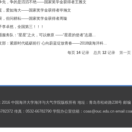
争先，争的是滔滔不绝——国家奖学金获得者王雅文
蓝，爱如海大——国家奖学金获得者毕瀚文
获，但问耕耘——国家奖学金获得者周璇
子李卓然，全国第三！！！
服务队：“星星”之火，可以燎原 ——“星星的使者”志愿...
支部：紧跟时代砥砺前行 心向蔚蓝绽放青春——2018级海洋科...
每页
14
记录
总共
12
记录
第一页
ight 2016 中国海洋大学海洋与大气学院版权所有 地址：青岛市松岭路238号 邮编：
782372 传真：0532-66782790 学院办公室信箱：coas@ouc.edu.cn email:coas