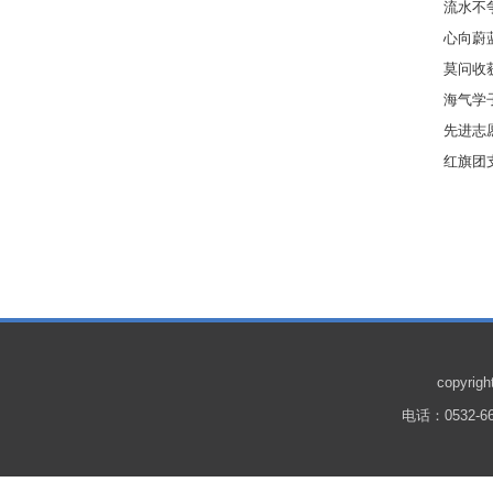
流水不
心向蔚
莫问收
海气学
先进志愿
红旗团
copyr
电话：0532-66