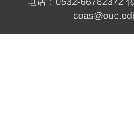
电话：0532-66782372
coas@ouc.edu