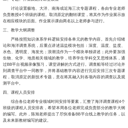
讨论设置极地、大洋、南海或近海三次专题课程，各由专业老师
负责教授4个班级的课程。取消原定的翻转课堂，将其作为作业展示放
在相应模块的后面。作业展示课由两名以上老师参与进行。
三、教学大纲调整
严格按照知识体系学科逻辑安排各单元的教学内容。首先介绍绪
论和海洋调查系统，后重点讲述温盐模块包括：深度、温度、盐度、
水色、透明度、海发光；浪潮流作为一个模块单独讲述；此外要加强
生物、化学、地质相关领域的教学，培养学生学科交叉思维体系，通
过BB平台视频录像预习，课堂讲解的方式进行。调查船等经过讨论并
到调查平台中一同教学，并将基础教学内容进行完后安排三次专题课
程，取消原定的新技术专题，意在将其融入到各项内容的调查以及观
测平台中。
四、课程人员安排
综合各位老师专业领域时间安排等要素，汇整了海洋调查课程4个
班级的课程人员安排表，希望本周各位老师完成负责部分的教学大纲
的编写。此外，陈旭老师提出了尽快准备BB平台线上教学的任务，以
及未来新教材编写的建议。