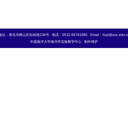
地址：青岛市崂山区松岭路238号
电话：0532-66781880
Email：liuyl@ouc.edu.c
中国海洋大学海洋学实验教学中心
制作维护