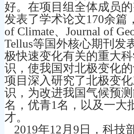
好。在项目组全体成员的
发表了学术论文
170
余篇
of Climate
、
Journal of Ge
Tellus
等国外核心期刊发
极快速变化有关的重大科
识，使我国对北极变化的
项目深入研究了北极变化
识，为改进我国气候预测
名，优青
1
名，以及一大
才。
2019
年
12
月
9
日，科技