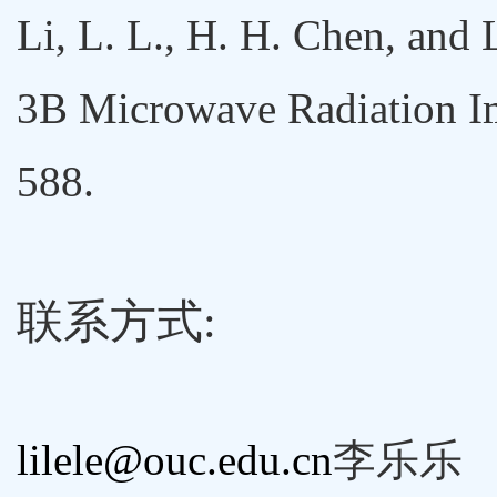
Li, L. L., H. H. Chen, and 
3B Microwave Radiation Ima
588.
联系方式:
lilele@ouc.edu.cn
李乐乐