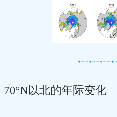
70°N
以北的
年际变化