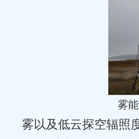
雾能
雾以及低云探空辐照度