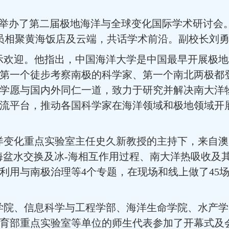
举办了第二届极地海洋与全球变化国际学术研讨会
员相聚黄海饭店及云端，共话学术前沿。副校长刘
示欢迎。他指出，中国海洋大学是中国最早开展极地
第一个徒步考察南极的科学家、第一个南北两极都
学愿与国内外同仁一道，致力于研究并解决南大洋
流平台，推动各国科学家在海洋领域和极地领域开
洋变化重点实验室主任史久新教授的主持下，
来自
澳
海盆水交换及冰
-
海相互作用过程、南大洋热吸收及
利用与南极治理等
4
个专题
，
在现场和线上做了
45
学院、信息科学与工程学部、海洋生命学院、水产学
育部重点实验室等单位的师生代表参加了开幕式及