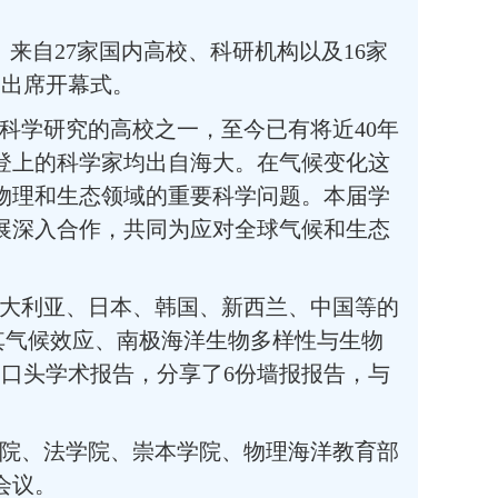
。来自
27
家国内高校、科研机构以及
16
家
勇出席开幕式。
科学研究的高校之一，至今已有将近
40
年
登上的科学家均出自海大。在气候变化这
物理和生态领域的重要科学问题。本届学
展深入合作，共同为应对全球气候和生态
大利亚
、
日本
、
韩国、新西兰、中国等的
其气候效应、南极海洋生物多样性与生物
场口头学术报告，分享了
6
份墙报报告，与
院、法学院、崇本学院、物理海洋教育部
会议。