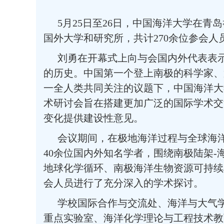
5
月
25
日至
26
日，中国海洋大学在青岛
国外大学和研究所，共计
270
余位参会人
刘勇在开幕式上向与会国内外代表表
的历史。中国第一个登上南极的科学家、
一全人类共同关注的议题下，中国海洋大
术研讨会旨在搭建更加广泛的国际学术交
变化提供建设性意见。
会议期间
，在极地海洋过程与全球海
40
余位
国
内外
知名学者，围绕南极陆架
-
地球化学循环、南极海洋生物资源可持续
会人员进行了充分深入的学术探讨。
学校国际合作与交流处、海洋与大气
重点实验室、海洋化学理论与工程技术教