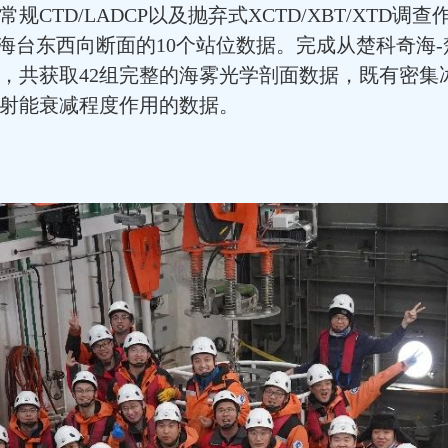
CTD/LADCP以及抛弃式XCTD/XBT/XTD
海台东西向断面的10个站位数据。完成从楚科奇海-
，共获取42组完整的海雾光学剖面数据，既有密集
射能衰减程度作用的数据。