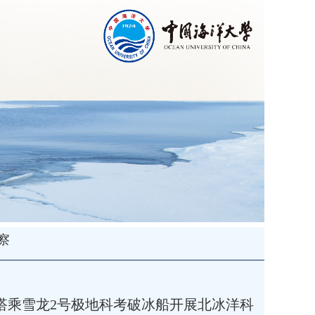
察
察队搭乘雪龙2号极地科考破冰船开展北冰洋科