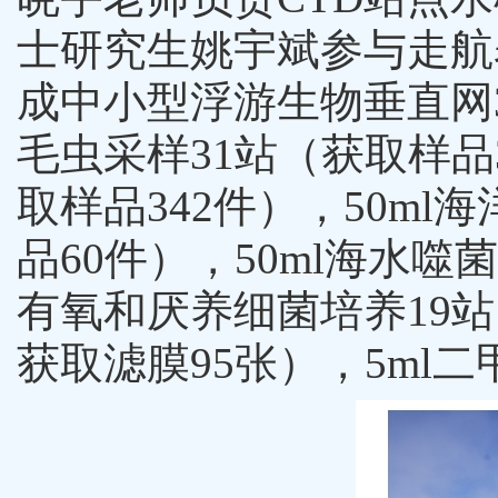
士研究生姚宇斌参与走航
成中小型浮游生物垂直网
毛虫采样
31
站（
获取样品
取样品
342
件
），
50ml
海
品
60
件
），
50ml
海水噬菌
有氧和厌养细菌培养
19
站
获取
滤膜
95
张
），
5ml
二