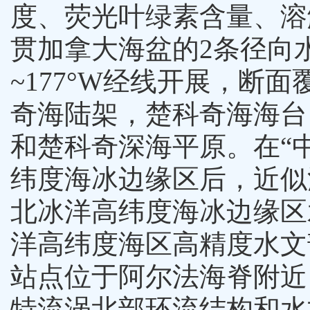
度、荧光叶绿素含量、溶
贯加拿大海盆的
2
条径向
~177
°
W
经线开展，断面
奇海陆架，楚科奇海海台
和楚科奇深海平原。在“
纬度海冰边缘区后，近似
北冰洋高纬度海冰边缘区
洋高纬度海区高精度水文
站点位于阿尔法海脊附近
特流涡北部环流结构和水