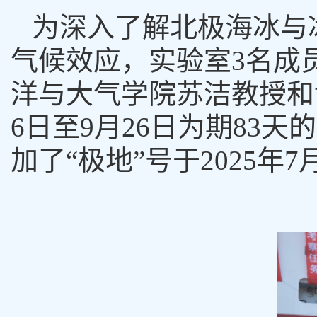
为深入了解北极海冰与
气候效应，实验室
3
名成
洋与大气学院苏洁教授和
6
日至
9
月
26
日为期
83
天的
加了“极地”号于
2025
年
7