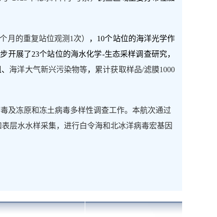
个月的重复站位观测
1
次）
，
10
个站位的海洋光学作
同步开展了
23
个站位的海水化学
-
生态采样调查研究，
组、
海洋大气新兴污染物等
，
累计获取样品
/
滤膜
1000
病毒及冻原和冻土病毒多样性调查工作。本航次通过
和表层水水样采集，进行白令海和北冰洋病毒宏基因