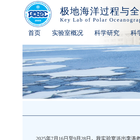
极地海洋过程与全
Key Lab of Polar Oceanogr
首页
实验室概况
科学研究
科
2025
年
7
月
16
日至
9
月
28
日，我实验室派出李涛