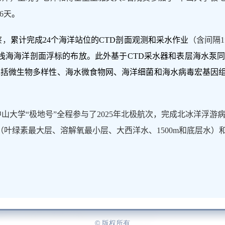
6
天
。
察，
累计完成
24
个海洋站位的
CTD
剖面观测和采水作业
（含间隔
1
浅海海洋剖面浮标的布放。此外基于
CTD
采水器和表层海水泵
包括微生物多样性、海水微食物网、海洋细菌和海水病毒宏基因
中山大学
“
极地号
”
全程参与了
2025
年北极航次，完成北冰洋浮游
（叶绿素最大层、溶解氧最小层、大西洋水、
1500m
和底层水）
© 版权所有