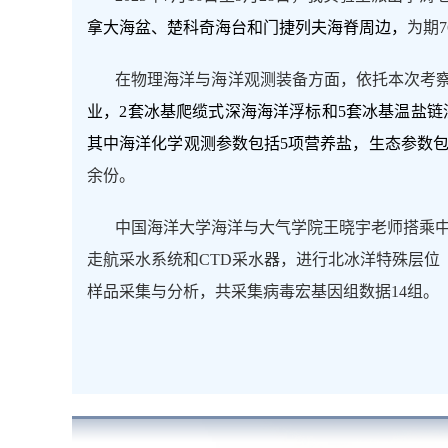
拿大海盆、楚科奇海台和门捷列夫海脊周边，
为期
7
在物理海洋与海洋观测装备方面，依托本次考
业，
2
套冰基爬缆式深海海洋浮标和
5
套冰基温盐链
其中海洋化学观测参数包括
5
项营养盐，生态参数
余份。
中国海洋大学海洋与大气学院王晓宇老师搭乘
走航采水系统和
CTD
采水器，进行北冰洋特殊层位
样品采集与分析，共采集病毒宏基因组数据
14
组。