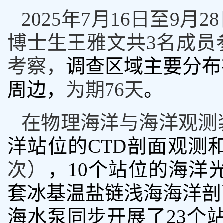
2025
年
7
月
16
日至
9
月
28
博士生王雅文共
3
名成员
考察，
调查区域主要分布
周边，
为期
76
天
。
在物理海洋与海洋观测
洋站位的
CTD
剖面观测
次）
，
10
个站位的海洋
套冰基温盐链浅海海洋剖
海水泵同步开展了
23
个