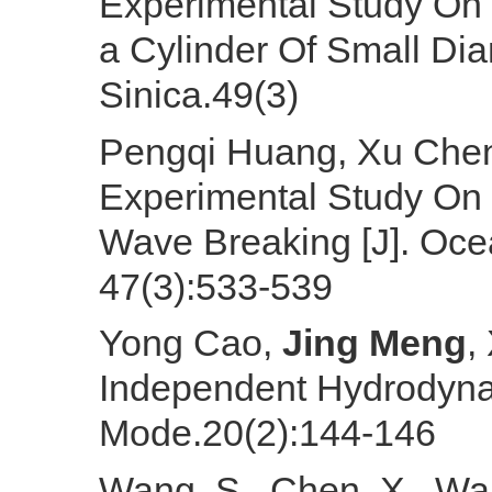
Experimental Study On 
a Cylinder Of Small Di
Sinica.49(3)
Pengqi Huang, Xu Che
Experimental Study On M
Wave Breaking [J]. Oce
47(3):533-539
Yong Cao,
Jing
Meng
,
Independent Hydrodyna
Mode.20(2):144-146
Wang, S., Chen, X., Wan