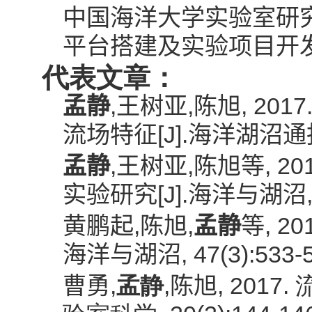
中国海洋大学实验室研
平台搭建及实验项目开
代表文章：
,
,
, 2017
孟静
王树亚
陈旭
[J].
流场特征
海洋湖沼通
,
,
, 20
孟静
王树亚
陈旭等
[J].
实验研究
海洋与湖沼
,
,
, 20
黄鹏起
陈旭
孟静
等
, 47(3):533-
海洋与湖沼
,
,
, 2017.
曹勇
孟静
陈旭