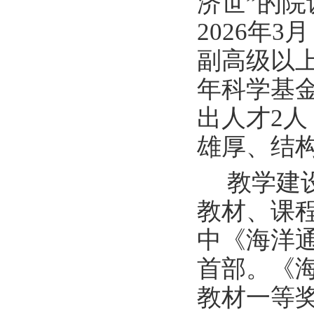
济世”的
202
6
年
3
月
副高级以
年科学基
出人才2人
雄厚、结
教学建
教材、课
中《海洋
首部。《
教材一等