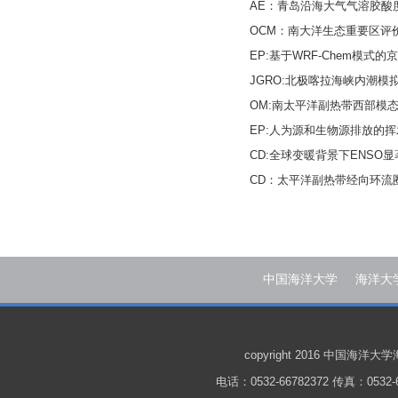
AE：青岛沿海大气气溶胶酸
OCM：南大洋生态重要区评
EP:基于WRF-Chem模
JGRO:北极喀拉海峡内潮
OM:南太平洋副热带西部模
EP:人为源和生物源排放的
CD:全球变暖背景下ENSO
CD：太平洋副热带经向环流
中国海洋大学
海洋大
copyright 2016 中国
电话：0532-66782372 传真：0532-6