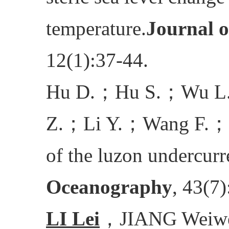
temperature.
Journal o
12(1):37-44.
Hu D.
；
Hu S.
；
Wu L
Z.
；
Li Y.
；
Wang F.
；
of the luzon undercurr
Oceanography
, 43(7
LI Lei
，
JIANG Weiw