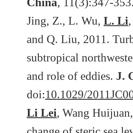
China
, 11(3):347-353
Jing, Z., L. Wu,
L. Li
,
and Q. Liu, 2011. Turb
subtropical northwester
and role of eddies.
J. 
doi:
10.1029/2011JC0
Li Lei
, Wang Huijuan,
change of steric sea l