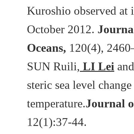
Kuroshio observed at 
October 2012.
Journa
Oceans,
120(4), 2460–
SUN Ruili,
LI Lei
and 
steric sea level change
temperature.
Journal o
12(1):37-44.