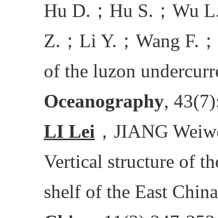
Hu D.
；
Hu S.
；
Wu L
Z.
；
Li Y.
；
Wang F.
；
of the luzon undercurr
Oceanography
, 43(7
LI Lei
，
JIANG Weiw
Vertical structure of th
shelf of the East Chin