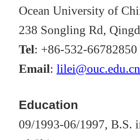
Ocean University of Ch
238 Songling Rd, Qingd
Tel
: +86-532-66782850
Email
:
lilei
@ouc.edu.c
Education
09/1993-06/1997, B.S. i