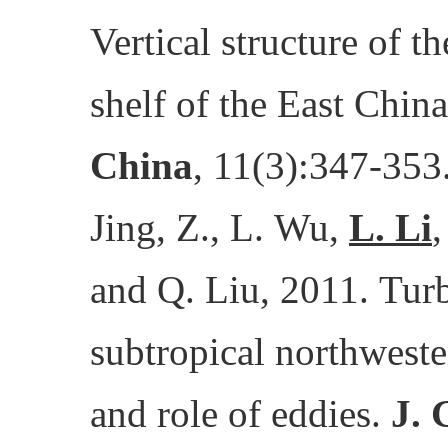
Vertical structure of th
shelf of the East Chin
China
, 11(3):347-353
Jing, Z., L. Wu,
L. Li
,
and Q. Liu, 2011. Turb
subtropical northwester
and role of eddies.
J. 