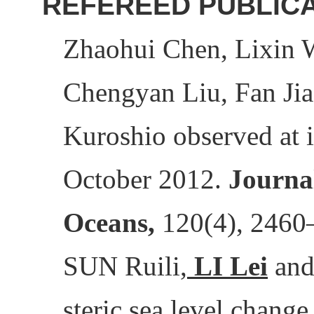
REFEREED PUBLIC
Zhaohui Chen, Lixin 
Chengyan Liu, Fan Jia
Kuroshio observed at 
October 2012.
Journa
Oceans,
120(4), 2460–
SUN Ruili,
LI Lei
and 
steric sea level change