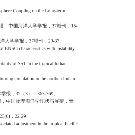
sphere Coupling on the Long-term
播，中国海洋大学学报，
37
增刊，
15-
洋大学学报，
37
增刊，
29-37
。
of ENSO characteristics with instability
ility of SST in the tropical Indian
rning circulation in the northen Indian
学学报，
35
（
3
），
363-369
。
编，中国物理海洋学现状与展望，青
23(6)
，
22-29
ciated adjustment in the tropical Pacific