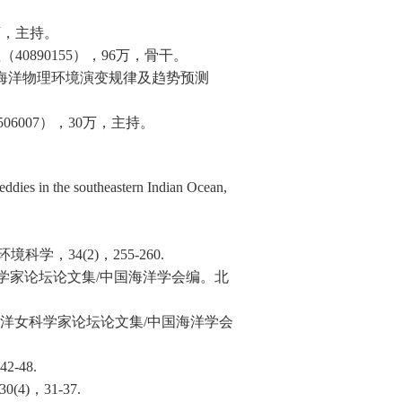
万，主持。
程（
40890155
），
96
万，骨干。
海洋物理环境演变规律及趋势预测
506007
），
30
万，主持。
ies in the southeastern Indian Ocean,
环境科学，
34(2)
，
255-260.
学家论坛论文集
/
中国海洋学会编。北
洋女科学家论坛论文集
/
中国海洋学会
42-48.
30(4)
，
31-37.