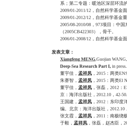
系；第二专题：暖池区深层环流
2009/01-2011/12
，自然科学基金
2009/01-2012/12
，自然科学基金
2005/08-2010/08
，
973
项目：中国
（
2005CB422303
），骨干。
2006/01-2008/12
，自然科学基金
发表文章：
Xiangfeng MENG
,Guojian WANG, 
Deep-Sea Research Part I,
in press.
董宇佳，
孟祥凤
，
2015
：两类
EN
朱赛智，
孟祥凤
，
2015
：两类
El 
董宇佳，
孟祥凤
，张磊，
2012
：
E
京：海洋出版社，
2012.10
，
42-50
王国建，
孟祥凤
，
2012
：东印度
编。北京：海洋出版社，
2012.10
张文霞，
孟祥凤
，
2011
：南极绕
于毅，
孟祥凤
，张磊，赵杰臣，
2