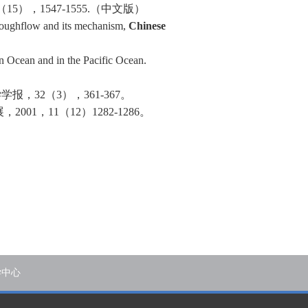
（
15
），
1547-1555.
（中文版）
hroughflow and its mechanism,
Chinese
n Ocean and in the Pacific Ocean.
学学报，
32
（
3
），
361-367
。
展，
2001
，
11
（
12
）
1282-1286
。
学中心