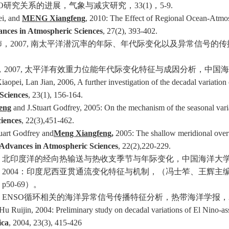
O
研究关系的进展，气象与减灾研究，
33(1)
，
5-9.
i, and
MENG Xiangfeng
, 2010: The Effect of Regional Ocean-Atmo
nces in Atmospheric Sciences
, 27(2), 393-402.
沛，
2007,
南太平洋潜沉率的年际、年代际变化以及异常信号的传
，
2007,
太平洋有效重力位能年代际变化特征与成因分析，中国海
aopei, Lan Jian, 2006, A further investigation of the decadal variation 
Sciences
, 23(1), 156-164.
eng
and J.Stuart Godfrey, 2005: On the mechanism of the seasonal variab
iences
, 22(3),451-462.
uart Godfrey and
Meng Xiangfeng
,
2005: The shallow meridional overtu
Advances in Atmospheric Sciences
, 22(2),220-229.
：北印度洋的经向热输送与热收支季节与年际变化，中国海洋大
，
2004
：印度尼西亚贯通流变化特征与机制，（冯士笮、王辉主
，
p50-69
）。
：
ENSO
循环相关的海洋异常信号传播特征分析，热带海洋学报，
u Ruijin, 2004: Preliminary study on decadal variations of El Nino-asso
ica
, 2004, 23(3), 415-426