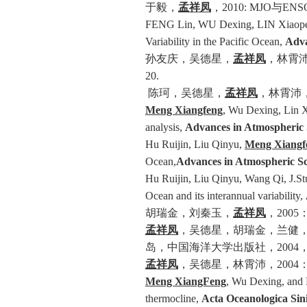
于毅，
孟祥凤
，
2010: MJO
与
ENS
FENG Lin, WU Dexing, LIN Xiaope
Variability in the Pacific Ocean,
Adva
孙友庆，吴德星，
孟祥凤
，林霄
20.
陈珂，吴德星，
孟祥凤
，林霄沛
Meng Xiangfeng
, Wu Dexing, Lin Xi
analysis,
Advances in Atmospheric 
Hu Ruijin, Liu Qinyu,
Meng Xiangf
Ocean,
Advances in Atmospheric Sc
Hu Ruijin, Liu Qinyu, Wang Qi, J.St
Ocean and its interannual variability,
胡瑞金，刘秦玉，
孟祥凤
，
2005
孟祥凤
，吴德星，胡瑞金，兰健
岛，中国海洋大学出版社，
2004
孟祥凤
，吴德星，林霄沛，
2004
Meng XiangFeng
, Wu Dexing, and H
thermocline,
Acta Oceanologica Sin