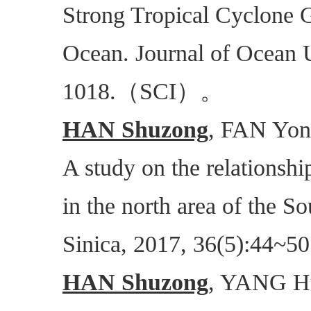
Strong Tropical Cyclone G
Ocean. Journal of Ocean U
（
）。
1018.
SCI
HAN Shuzong
, FAN Yo
A study on the relationsh
in the north area of the 
Sinica, 2017, 36(5):44~50
HAN Shuzong
, YANG H