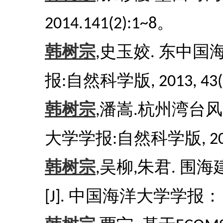
。
2014.141(2):1~8
韩树宗
史玉姣
东中国
,
.
报
自然科学版
:
, 2013, 43
韩树宗
潘嵩
杭州湾台风
,
.
大学学报
自然科学版
:
, 2
韩树宗
吴柳
朱君
围海
,
,
.
中国海洋大学学报：
[J].