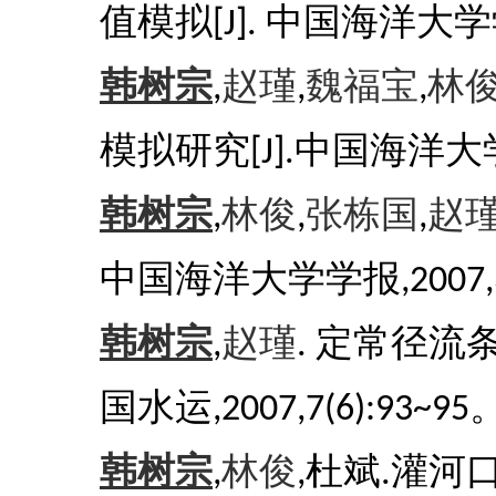
值模拟
中国海洋大学
[J].
韩树宗
赵瑾
魏福宝
林
,
,
,
模拟研究
中国海洋大
[J].
韩树宗
林俊
张栋国
赵
,
,
,
中国海洋大学学报
,2007
韩树宗
赵瑾
定常径流
,
.
国水运
,
2007,
7(6):93~95
韩树宗
林俊
杜斌
灌河
,
,
.