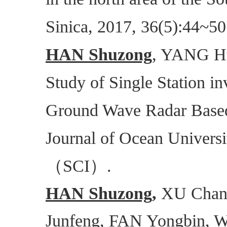
Sinica, 2017, 36(5):44~50
HAN Shuzong
, YANG H
Study of Single Station in
Ground Wave Radar Based 
Journal of Ocean Universi
（
）
SCI
.
HAN Shuzong,
XU Chang
Junfeng, FAN Yongbin, W