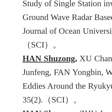
Study of Single Station in
Ground Wave Radar Based 
Journal of Ocean Universi
（
）。
SCI
HAN Shuzong,
XU Chang
Junfeng, FAN Yongbin, W
Eddies Around the Ryukyu
（
）。
35(2).
SCI