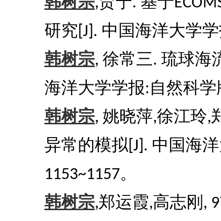
韩树宗
贾宁
基于
,
.
ECOM
研究
中国海洋大学学
[J].
韩树宗
徐常三
琉球海
,
.
海洋大学学报
自然科学
:
韩树宗
姚晓萍
徐江玲
,
,
,
异常的模拟
中国海洋
[J].
。
1153~1157
韩树宗
郑运霞
高志刚
,
,
, 