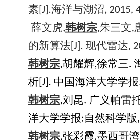
素
海洋与湖沼
[J].
, 2015, 
薛文虎
韩树宗
朱三文
,
,
,
的新算法
现代雷达
[J].
, 
韩树宗
胡耀辉
徐常三
,
,
.
析
中国海洋大学学报
[J].
韩树宗
刘昆
广义帕雷
,
.
洋大学学报
自然科学版
:
韩树宗
张彩霞
墨西哥湾
,
.