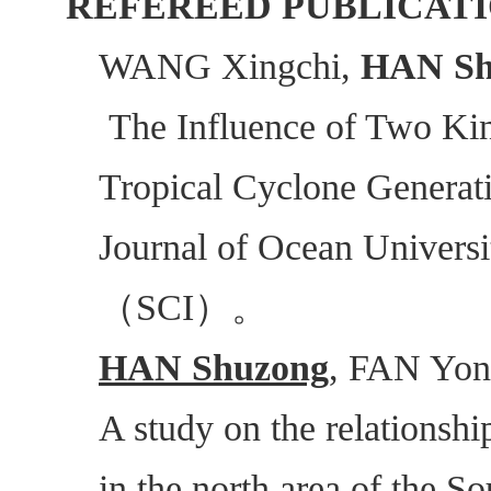
REFEREED PUBLICAT
WANG Xingchi,
HAN Sh
The Influence of Two Kin
Tropical Cyclone Generati
Journal of Ocean Universi
（
）。
SCI
HAN Shuzong
, FAN Yo
A study on the relationsh
in the north area of the 