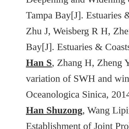
Tampa Bay[J]. Estuaries 
Zhu J, Weisberg R H, Zh
Bay[J]. Estuaries & Coast
Han S
, Zhang H, Zheng Y.
variation of SWH and wind
Oceanologica Sinica, 201
Han Shuzong
, Wang Lip
Establishment of Joint P