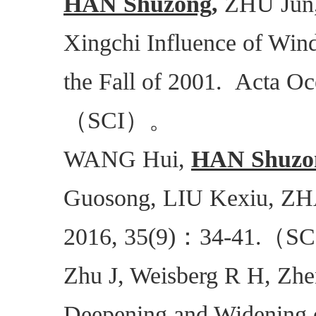
HAN Shuzong,
ZHU Jun,
Xingchi Influence of Win
the Fall of 2001. Acta Oc
（
）。
SCI
WANG Hui,
HAN Shuzo
Guosong, LIU Kexiu, ZHA
：
（
2016, 35(9)
34-41.
SC
Zhu J, Weisberg R H, Zhe
Deepening and Widening on