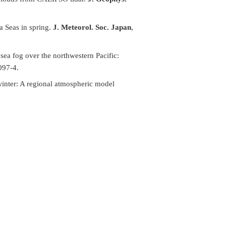
a Seas in spring.
J. Meteorol. Soc. Japan
,
sea fog over the northwestern Pacific:
097-4.
winter: A regional atmospheric model