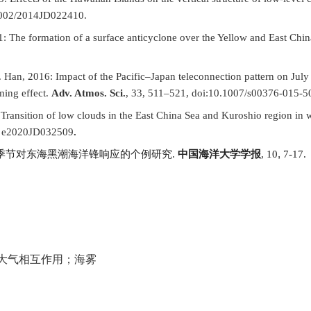
1002/2014JD022410.
11: The formation of a surface anticyclone over the Yellow and East Chin
. Han, 2016: Impact of the Pacific–Japan teleconnection pattern on July 
ming effect.
Adv. Atmos. Sci.
, 33, 511–521, doi:10.1007/s00376-015-5
 Transition of low clouds in the East China Sea and Kuroshio region in 
, e2020JD032509
.
,
季节对东海黑潮海洋锋响应的个例研究
.
中国海洋大学学报
, 10
7-17.
大气相互作用；海雾