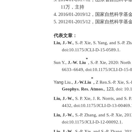
11
万，主持
4.
2016/01-2019/12
，国家自然科学基
5.
2012/01-2015/12
，国家自然科学基
代表文章：
Liu, J.-W.
, S.-P. Xie, S. Yang, and S.-P. 
doi:10.1175/JCLI-D-15-0589.1.
*
Sun Y.,
J.-W. Liu
, S.-P. Xie, 2020: North
6633–6649, doi:10.1175/JCLI-D-15-0
*
Yang
Liu.,
J.-W.
Liu
,
Z Ren.
S.-P. Xie, S.
123
Geophys. Res. Atmos.
,
, doi: 10
Liu, J.-W.
, S. P. Xie, J. R. Norris, and S
4432, doi:10.1175/JCLI-D-13-00469.
Liu, J.-W.
, S.-P. Zhang, and S.-P. Xie, 2
doi:10.1175/JCLI-D-12-00092.1.
Liu, J.-W.
, S.-P. Xie, and S.-P. Zhang, 20