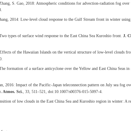
 Zhang, S. Gao, 2018: Atmospheric conditions for advection‐radiation fog over
8.
. Zhang, 2014: Low-level cloud response to the Gulf Stream front in winter us
 Two types of surface wind response to the East China Sea Kuroshio front.
J. C
 Effects of the Hawaiian Islands on the vertical structure of low-level clouds
0.
 The formation of a surface anticyclone over the Yellow and East China Seas in
n, 2016: Impact of the Pacific–Japan teleconnection pattern on July sea fog ov
. Atmos. Sci.
, 33, 511–521, doi:10.1007/s00376-015-5097-4.
nsition of low clouds in the East China Sea and Kuroshio region in winter: A 