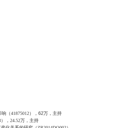
影响
（
41875012
），
62
万，主持
3
），
24.52
万，主持
节变化关系的研究（
ZR2014DQ002
），