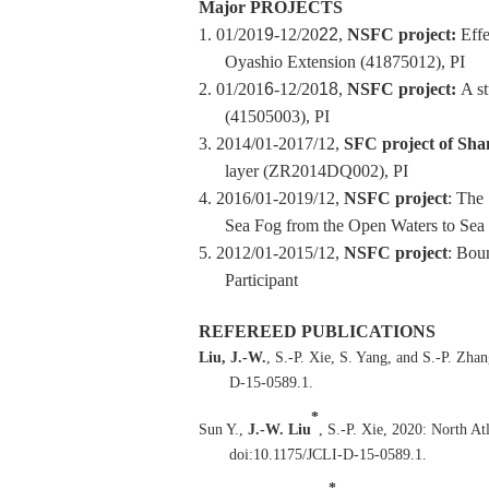
Major PROJECTS
1.
01/201
9
-12/20
22
,
NSFC project:
Effe
Oyashio Extension (41875012), PI
2.
01/201
6
-12/20
18
,
NSFC project:
A st
(41505003), PI
3.
2014/01-2017/12,
SFC project of Sh
layer (ZR2014DQ002), PI
4.
2016/01-2019/12,
NSFC project
: The
Sea Fog from the Open Waters to Sea 
5.
2012/01-2015/12,
NSFC project
: Boun
Participant
REFEREED PUBLICATIONS
Liu, J.-W.
, S.-P. Xie, S. Yang, and S.-P. Zha
D-15-0589.1.
*
Sun Y.,
J.-W. Liu
, S.-P. Xie, 2020: North Atl
doi:10.1175/JCLI-D-15-0589.1.