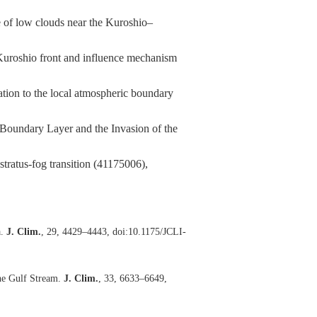
e of low clouds near the Kuroshio–
 Kuroshio front and influence mechanism
lation to the local atmospheric boundary
e Boundary Layer and the Invasion of the
stratus-fog transition (41175006),
a.
J. Clim.
, 29, 4429–4443, doi:10.1175/JCLI-
 the Gulf Stream.
J. Clim.
, 33, 6633–6649,