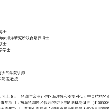
博士
ipps
海洋研究所
联合培养博士
硕士
学
学士
与大气学院
讲师
学院 副教授
金
面上项目
：
黑潮与亲潮延伸区海洋锋和涡旋对低云垂直结构的
金青年项目：东海黑潮锋区低云的特征与影响机制研究（
4150500
基金青年项目：黄海西部海雾入侵陆地与局地海洋大气边界层季