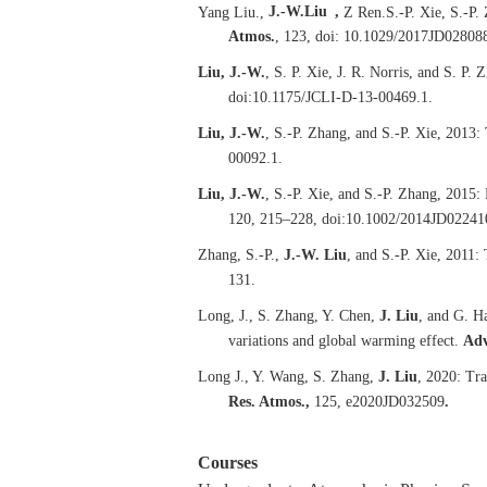
*
Yang Liu.,
J.-W.
Liu
,
Z Ren.
S.-P. Xie, S.-P.
Atmos.
, 123, doi: 10.1029/2017JD02808
Liu, J.-W.
, S. P. Xie, J. R. Norris, and S. P
doi:10.1175/JCLI-D-13-00469.1.
Liu, J.-W.
, S.-P. Zhang, and S.-P. Xie, 2013:
00092.1.
Liu, J.-W.
, S.-P. Xie, and S.-P. Zhang, 2015:
120, 215–228, doi:10.1002/2014JD02241
Zhang, S.-P.,
J.-W. Liu
, and S.-P. Xie, 2011:
131.
Long, J., S. Zhang, Y. Chen,
J. Liu
, and G. Ha
variations and global warming effect.
Adv
Long J., Y. Wang, S. Zhang,
J. Liu
, 2020: Tra
Res. Atmos.,
125, e2020JD032509
.
Courses