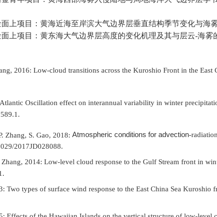
金面上项目：黄海近海至岸滨大气边界层垂直结构季节变化与海
金面上项目：黄东海大气边界层高度的变化机理及其与层云
-
海雾
Zhang, 2016: Low-cloud transitions across the Kuroshio Front in the East
 Atlantic Oscillation effect on interannual variability in winter precipita
589.1.
Atmospheric conditions for advection
-P. Zhang, S. Gao, 2018:
‐
radiatio
.1029/2017JD028088.
. P. Zhang, 2014: Low-level cloud response to the Gulf Stream front in 
1.
013: Two types of surface wind response to the East China Sea Kuroshio f
15: Effects of the Hawaiian Islands on the vertical structure of low-lev