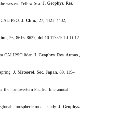
 the western Yellow Sea.
J. Geophys. Res.
ing CALIPSO.
J. Clim.
, 27, 4421–4432,
lim.
, 26, 8616–8627, doi:10.1175/JCLI-D-12-
 from CALIPSO lidar.
J. Geophys. Res. Atmos.
,
 spring.
J. Meteorol. Soc. Japan
, 89, 119–
er the northwestern Pacific: Interannual
regional atmospheric model study.
J. Geophys.