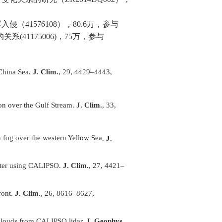
雾入侵（
41576108
），
80.6
万，参与
的关系
(41175006)
，
75
万，参与
 China Sea.
J. Clim.
, 29, 4429–4443,
tion over the Gulf Stream.
J. Clim.
, 33,
n fog over the western Yellow Sea
.
J.
winter using CALIPSO.
J. Clim.
, 27, 4421–
ront.
J. Clim.
, 26, 8616–8627,
el clouds from CALIPSO lidar.
J. Geophys.