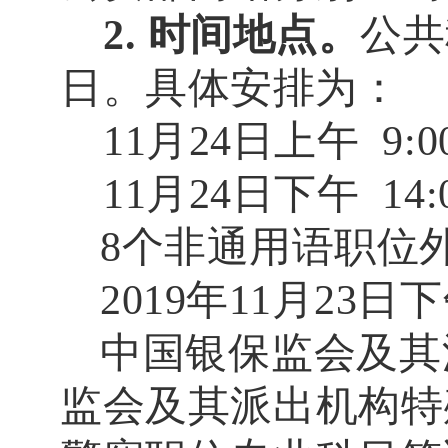
2.
时间地点。
公共
日
。具体安排为：
11
月
24
日
上午
9:0
11
月
24
日
下午
14:
8
个非通用语职位
2019
年
11
月
23
日下
中国银保监会及其
监会及其派出机构特