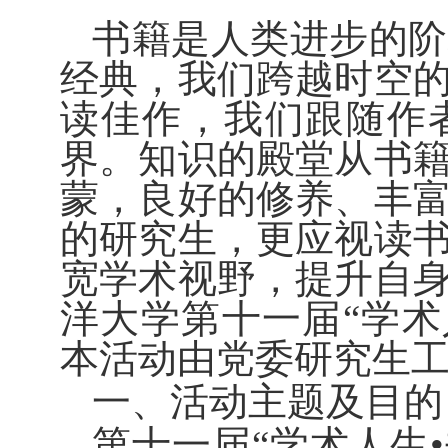
书籍是人类进步的阶
经典，我们跨越时空
读佳作，我们跟随作
界。知识的殿堂从书
蒙，良好的修养、丰
的研究生，更应视读
宽学术视野，提升自
洋大学
第十一
届“学
本活动由党委研究生
一、活动
主题及
目的
第
十一
届“学术人生
•