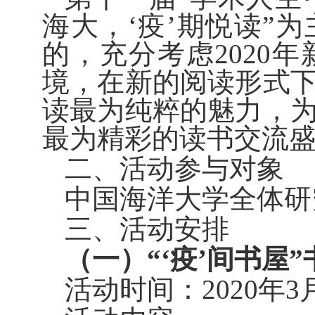
海大
，
‘疫’
期悦读
”
为
的，
充分考虑
202
境，
在新的阅读形式
读最为纯粹的魅力，
最为精彩的读书交流
二、活动参与对象
中国海洋大学全体
研
三、活动安排
（一）“‘疫’间书屋”
活动时间：2020年
3