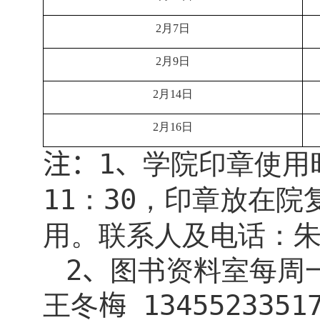
2
月
7
日
2
月
9
日
2
月
14
日
2
月
16
日
注：
1
、
学院印章使用
11
：
30
，印章放在院
用。联系人及电话：
2
、
图书资料室每周
王冬
梅
1345523351