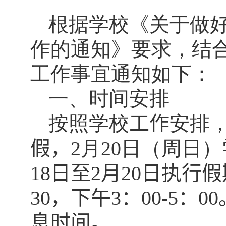
根据学校《关于做
作的通知》要求，结
工作事宜通知如下：
一、时间安排
按照学校
工作
安排
假，
2
月
20
日（周日）
18
日至
2
月
20
日执行假
30
，下午
3
：
00-5
：
00
息时间。