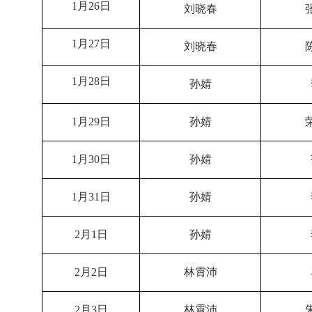
1
月
26
日
刘晓春
1
月
27
日
刘晓春
1
月
28
日
孙婧
1
月
29
日
孙婧
1
月
30
日
孙婧
1
月
31
日
孙婧
2
月
1
日
孙婧
2
月
2
日
林霄沛
2
月
3
日
林霄沛