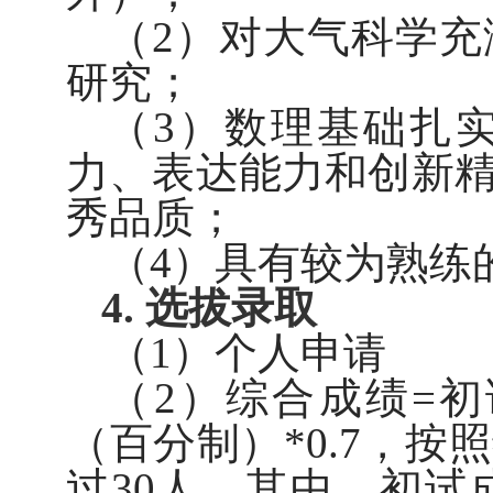
（
2
）对大气科学充
研究；
（
3
）数理基础扎
力、表达能力和创新
秀品质；
（
4
）具有较为熟练
4.
选拔录取
（
1
）个人申请
（
2
）综合成绩
=
初
（百分制）
*0.7
，按照
过
30
人。其中，初试