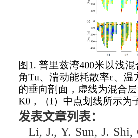
图
1.
普里兹湾
400
米以浅混
角
Tu
、湍动能耗散率
ε
、温
的垂向剖面，虚线为混合层
K
θ
，（
f
）中点划线所示为
发表文章列表：
Li, J., Y. Sun, J. Sh