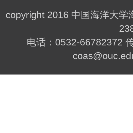
copyright 2016 中
23
电话：0532-66782372
coas@ouc.edu