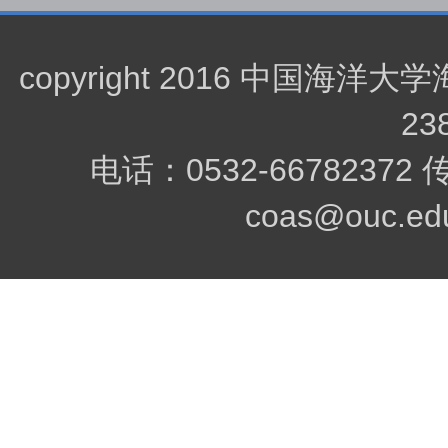
copyright 2016 中
23
电话：0532-66782372
coas@ouc.edu