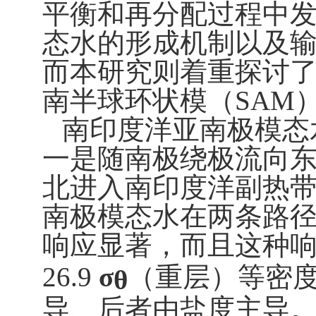
平衡和再分配过程中
态水的形成机制以及
而本研究则着重探讨
南半球环状模（
SAM
南印度洋亚南极模态
一是随南极绕极流向
北进入南印度洋副热
南极模态水在两条路
响应显著，而且这种
26.9
σ
（重层）等密
θ
导、后者由盐度主导