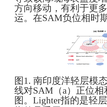
方向移动，有利于更
运。在
SAM
负位相时
图
1.
南印度洋轻层模
线对
SAM
（
a
）正位相
图。
Lighter
指的是轻