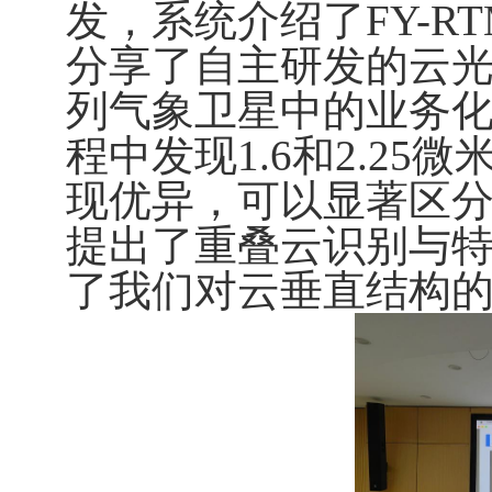
发，系统介绍了
FY-R
分享了自主研发的云
列气象卫星中的业务
程中发现
1.6
和
2.25
微
现优异，可以显著区
提出了重叠云识别与
了我们对云垂直结构