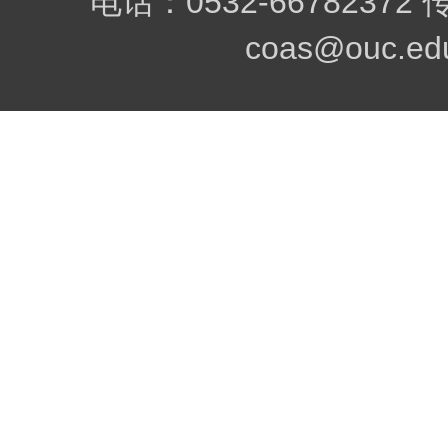
电话：0532-66782372
coas@ouc.edu