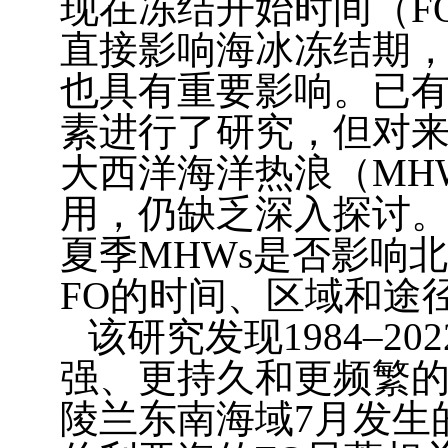
现在冻结开始时间（
F
直接影响海冰冻结期
也具有重要影响。已
素进行了研究，但对
大西洋海洋热浪（
MH
用，仍缺乏深入探讨
夏季
MHWs
是否影响北
FO
的时间、区域和途
该研究发现
1984–202
强、更持久和更频繁
陵兰东南海域
7
月发生