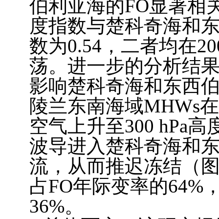
伯利亚海的
FO
显著相
度指数与楚科奇海和
数为
0.54
，二者均在
20
荡。进一步的分析结
影响楚科奇海和东西
陵兰东南海域
MHWs
在
空气上升至
300 hPa
高
波导进入楚科奇海和
流，从而推迟冻结（
占
FO
年际变率的
64%
36%
。