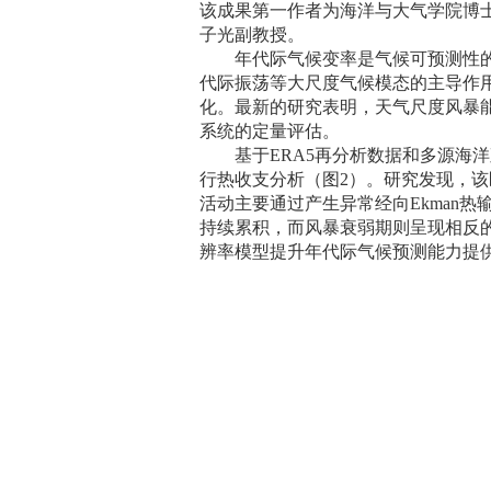
该成果第一作者为海洋与大气学院博
子光副教授。
年代际气候变率是气候可预测性
代际振荡等大尺度气候模态的主导作
化。最新的研究表明，天气尺度风暴
系统的定量评估。
基于
ERA5
再分析数据和多源海洋
行热收支分析（图
2
）。研究发现，该
活动主要通过产生异常经向
Ekman
热
持续累积，而风暴衰弱期则呈现相反
辨率模型提升年代际气候预测能力提