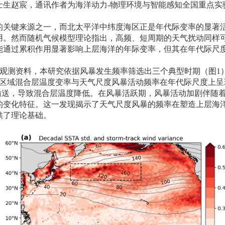
士生赵宸，通讯作者为海洋动力
-
物理环境与智能感知全国重点实
的关键来源之一，而北太平洋中纬度海区正是年代际变率的显著
用。然而随机气候模型理论指出，高频、短周期的天气扰动同样
能通过累积作用显著影响上层海洋的年际变率，但其在年代际尺
观测资料，本研究依据风暴发生频率筛选出三个典型时期（图
1
区域混合层温度变率与天气尺度风暴活动频率在年代际尺度上呈
输送，导致混合层温度降低。在风暴活跃期，风暴活动加剧伴随
的变化特征。这一发现揭示了天气尺度风暴的频率在塑造上层海
供了理论基础。