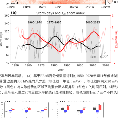
变率与风暴活动。（
a
）基于
ERA5
再分析数据得到的
1950–2020
年间
11
年低通滤
带通滤波的
300 hPa
经向风方差（等值线，单位：
m²/s²
）。等值线间隔为
20 m²/s
数（黑色）与去除趋势的区域平均混合层温度异常（红色）的时间序列。细线
数，星号表示通过
95%
置信水平的统计显著性检验。灰色阴影标记了三个不同风