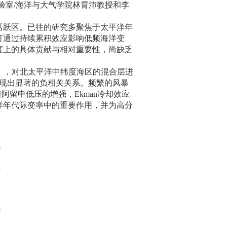
验室
/
海洋与大气学院林霄沛教授和李
活跃区。已往的研究多聚焦于太平洋年
可通过持续累积效应影响低频海洋变
度上的具体贡献与相对重要性，尚缺乏
），对北太平洋中纬度海区的混合层进
现出显著的负相关关系。频繁的风暴
着阿留申低压的增强，
Ekman
冷却效应
洋年代际变率中的重要作用，并为高分