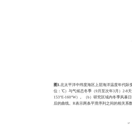
图
1.
北太平洋中纬度海区上层海洋温度年代际
位：℃）与气候态冬季（
9
月至次年
3
月）
2-8
天
153°E-160°W
）。（
b
）研究区域内冬季风暴日
后的曲线。
R
表示两条平滑序列之间的相关系