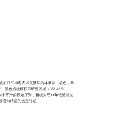
波的月平均海表温度异常的标准差（填色，单
²
。黑色虚线框标示研究区域（
35°-46°N,
为未平滑的原始序列，粗线为经
11
年低通滤波
暴活动特征的选定时期。