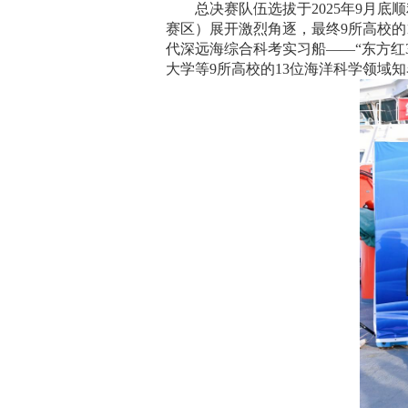
总决赛队伍选拔于
2025
年
9
月底顺
赛区）展开激烈角逐，最终
9
所高校的
代深远海综合科考实习船——“东方红
大学等
9
所高校的
13
位海洋科学领域知