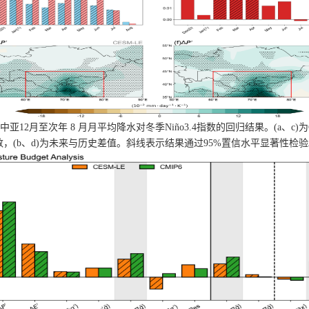
中亚
12
月至次年
8
月月平均降水对冬季
Niño3.4
指数的回归结果。
(a
、
c)
为
数，
(b
、
d)
为未来与历史差值。斜线表示结果通过
95%
置信水平显著性检验