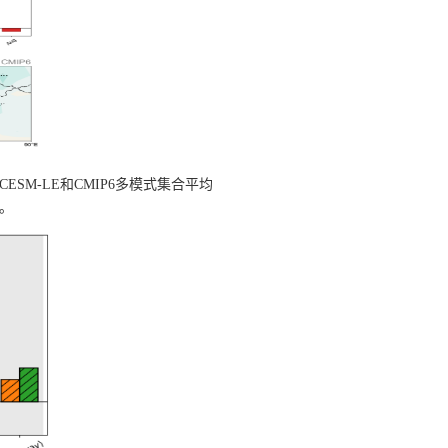
CESM-LE
和
CMIP6
多模式集合平均
。