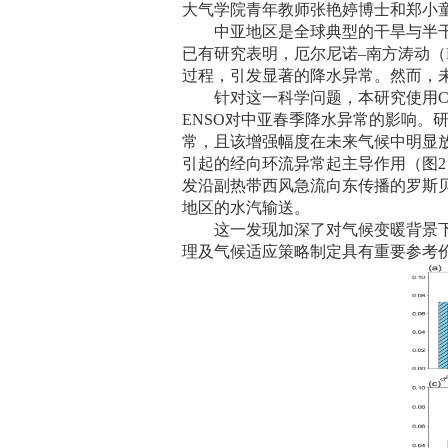
大气学院青年教师张艳婷博士和郑小
中亚地区是全球典型的干旱与半
已有研究表明，厄尔尼诺–南方涛动（
过程，引发显著的降水异常。然而，
针对这一科学问题，本研究使用
ENSO
对中亚春季降水异常的影响。
常，且该增强幅度在未来气候中明显
引起的经向环流异常起主导作用（图
2
发沿副热带西风急流向东传播的罗斯
地区的水汽输送。
这一发现加深了对气候变暖背景
理及气候适应策略制定具有重要参考