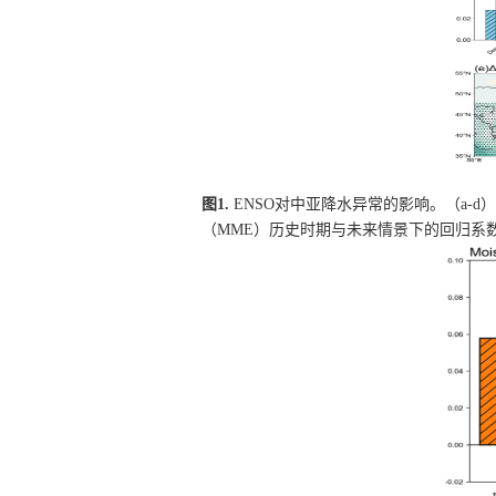
图
1.
ENSO
对中亚降水异常的影响。（
a-d
）
（
MME
）历史时期与未来情景下的回归系