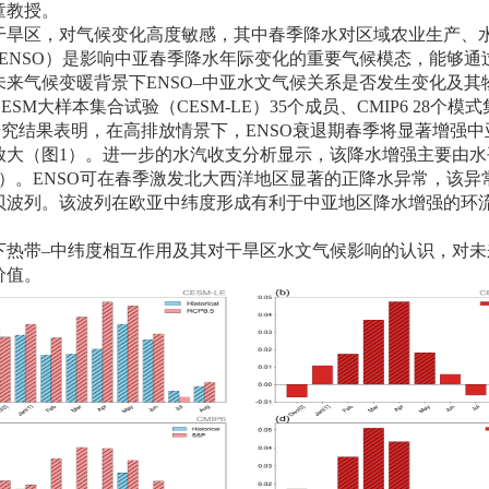
童教授。
干旱区，对气候变化高度敏感，其中春季降水对区域农业生产、
ENSO
）是影响中亚春季降水年际变化的重要气候模态，能够通
未来气候变暖背景下
ENSO–
中亚水文气候关系是否发生变化及其
CESM
大样本集合试验（
CESM-LE
）
35
个成员、
CMIP6 28
个模式
研究结果表明，在高排放情景下，
ENSO
衰退期春季将显著增强中
放大（图
1
）。进一步的水汽收支分析显示，该降水增强主要由水
）。
ENSO
可在春季激发北大西洋地区显著的正降水异常，该异
贝波列。该波列在欧亚中纬度形成有利于中亚地区降水增强的环
下热带–中纬度相互作用及其对干旱区水文气候影响的认识，对未
价值。