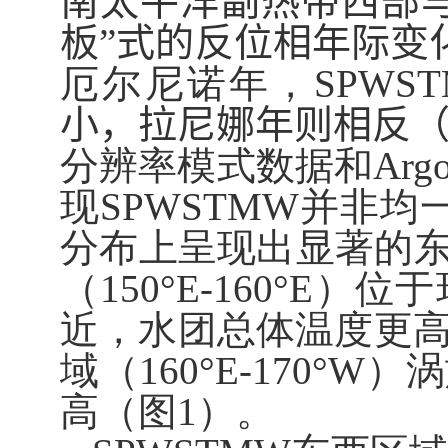
南太平洋副热带西部
板”式的反位相年际变
厄尔尼诺年，
SPWS
小，拉尼娜年则相反
分辨率模式数据和
Arg
现
SPWSTMW
并非均
分布上呈现出显著的
（
150°E-160°E
）位于
近，水团总体温度更
域（
160°E-170°W
）涡
高（图
1
）。