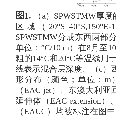
图
1.
（
a
）
SPWSTMW
厚度
区域（
20°S–40°S,150°E-
SPWSTMW
分成东西两部
单位：
°C/10 m
）在
8
月至
1
粗的
14°C
和
20°C
等温线用
线表示混合层深度。（
c
）
形分布（颜色；单位：
m
（
EAC jet
）、东澳大利亚
延伸体（
EAC extension
）
（
EAUC
）均被标注在图中