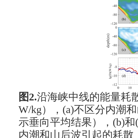
图
2.
沿海峡中线的能量耗
W/kg
），
(a)
不区分内潮和
示垂向平均结果），
(b)
和
内潮和山后波引起的耗散