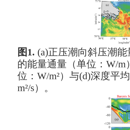
图
1.
(a)
正压潮向斜压潮能
的能量通量（单位：
W/m
位：
W/m²
）与
(d)
深度平均
m²/s
）。