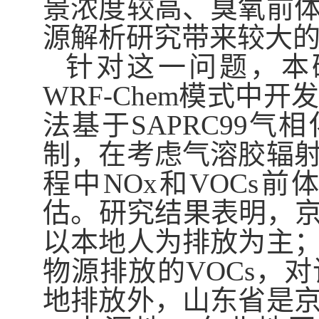
景浓度较高、臭氧前
源解析研究带来较大
针对这一问题，本
WRF-Chem
模式中开
法基于
SAPRC99
气相
制，在考虑气溶胶辐
程中
NOx
和
VOCs
前体
估。研究结果表明，
以本地人为排放为主
物源排放的
VOCs
，对
地排放外，山东省是